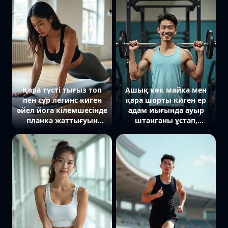
шоғырлануды
байсалды. Артында
көрсетеді. Артында
мотивациялық
спорт жабдықтары
плакаттары бар спорт
тұрған сөрелер
зал қабырғалары
көрінеді. Жарық
көрінеді. Жарық
контрастты, екпін оның
жарқын, екпін оның
физикалық дайындығы
энергиясы мен
мен қуатына қойылған.
қозғалысына қойылған.
Қара түсті тығыз топ
Ашық көк майка мен
пен сұр легинс киген
қара шорты киген ер
әйел йога кілемшесінде
адам иығында ауыр
планка жаттығуын
штанганы ұстап,
орындайды. Оның
функционалды жаттығу
қарасы төмен
залында поза көрсетіп
бағытталған, жүзі
тұр. Ол камераға
шоғырланған. Артында
сенімді жымиып
минималистік
қарайды. Артында
дизайндағы студия мен
отырып тұруға
үлкен терезелер
арналған тірек пен
көрінеді. Жарық
басқа спорт
жұмсақ, екпін бұлшық
жабдықтары көрінеді.
еттері мен жаттығу
Жарық жұмсақ, екпін