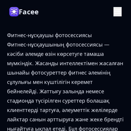
Facee
Фитнес-нұсқаушы фотосессиясы
Фитнес-нұсқаушының фотосессиясы —
кәсіби әлемде өзін көрсетуге тамаша
мүмкіндік. Жасанды интеллектімен жасалған
шынайы фотосуреттер фитнес әлемінің
сұлулығы мен күштілігін керемет
бейнелейді. Жаттығу залында немесе
стадионда түсірілген суреттер болашақ
клиенттерді тартуға, әлеуметтік желілерде
лайктар санын арттыруға және жеке брендті
нығайтуға ықпал етеді. Бұл фотосессиялар