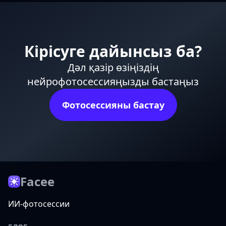
Кірісуге дайынсыз ба?
Дәл қазір өзіңіздің
нейрофотосессияңызды бастаңыз
Фотосессияны бастау
Facee
ИИ-фотосессии