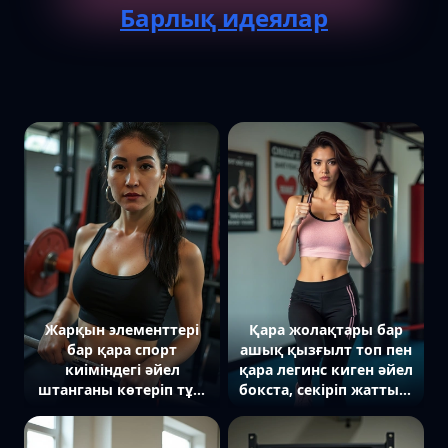
Барлық идеялар
Жарқын элементтері
Қара жолақтары бар
бар қара спорт
ашық қызғылт топ пен
киіміндегі әйел
қара легинс киген әйел
штанганы көтеріп тұр.
бокста, секіріп жаттығу
Ол тура камераға
жасауда. Оның қарасы
қарап, күш пен
шоғырланған, жүзі