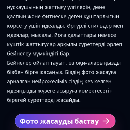
нұсқаушының жаттығу үлгілерін, дене
қалпын және фитнеске деген құштарлығын
көрсету үшін идеалды. Әртүрлі стильдер мен
идеялар, мысалы, йога қалыптары немесе
күштік жаттығулар арқылы суреттерді әрлеп
бейнелеу мүмкіндігі бар.
Бейнелер ойлап тауып, өз оқиғаларыңызды
бізбен бірге жасаңыз. Біздің
фото жасауға
арналған нейрожеліміз
сіздің кез келген
идеяңызды жүзеге асыруға көмектесетін
бірегей суреттерді жасайды.
Фото жасауды бастау