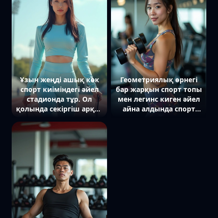
жабдықталған жаттығу
назар аударған.
залының қабырғалары
Артында спорт маттары
көрінеді. Жарық жылы,
мен керек-жарақтар
екпін оның сенімділігі
көрінеді. Жарық табиғи,
мен кәсібилігіне
екпін бұлшық еттері
қойылған.
мен дұрыс техникасына
қойылған.
Ұзын жеңді ашық көк
Геометриялық өрнегі
спорт киіміндегі әйел
бар жарқын спорт топы
стадионда тұр. Ол
мен легинс киген әйел
қолында секіргіш арқан
айна алдында спорт
ұстап, камераға тура
залында тұр. Ол
қарайды. Артында
қолында гантель ұстап,
жүгіру жолақтары мен
камераға сенімді
шуақты аспан көрінеді.
күлкімен қарайды.
Жарық табиғи, екпін
Артында жаттығу
оның сергек көңіл күйі
құрылғылары мен
мен спорттық стиліне
жарқын жарық
қойылған.
көрінеді. Екпін оның
дене пішіні мен
энергиялы бейнесіне
қойылған.