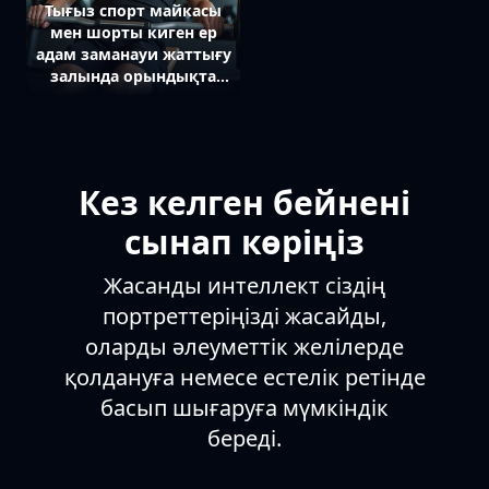
Тығыз спорт майкасы
мен шорты киген ер
адам заманауи жаттығу
залында орындықта
жатып штанга көтеру
жаттығуын орындайды.
Ол камераға байсалды
жүзбен қарайды.
Артында гантельдер
Кез келген бейнені
сөрелері мен жаттығу
құрылғылары көрінеді.
сынап көріңіз
Жарық жарқын, екпін
оның физикалық күші
Жасанды интеллект сіздің
мен кәсібилігіне
портреттеріңізді жасайды,
қойылған.
оларды әлеуметтік желілерде
қолдануға немесе естелік ретінде
басып шығаруға мүмкіндік
береді.