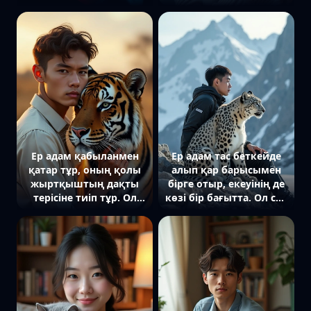
жарығымен ішінара
камераға қызыға қарап
жарықтанған.
тұр, ал әйел оған
Жыртқыш тура
мейіріммен қарап,
камераға қарап, алтын
басын сәл еңкейткен.
түсті көздері қараңғыда
Артта қала шамдары
жарқырап тұр. Артында
мен жұмсақ кешкі
минималистік қара
жарық.
фон, жұмсақ жарық
құпия атмосфера
тудырады. Жақын план.
Ер адам қабыланмен
Ер адам тас беткейде
қатар тұр, оның қолы
алып қар барысымен
жыртқыштың дақты
бірге отыр, екеуінің де
терісіне тиіп тұр. Ол
көзі бір бағытта. Ол сәл
камераға байыпты
алға еңкейген, ал барыс
кейіппен қарап тұр, ал
алыстан бір нәрсені
қабылан көзін
қырағы бақылап отыр.
сығырайтып алыстан
Артында тау тізбегі,
бақылап тұр. Артында
суық жарық мех
саванна, жұмсақ кешкі
құрылымын және қатаң
жарық адам мен
атмосфераны
жыртқыш арасындағы
айқындайды. Жақын