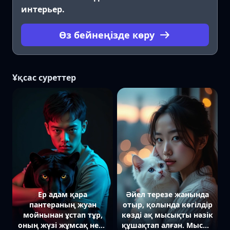
интерьер.
Өз бейнеңізде көру
Ұқсас суреттер
Ер адам қара
Әйел терезе жанында
пантераның жуан
отыр, қолында көгілдір
мойнынан ұстап тұр,
көзді ақ мысықты нәзік
оның жүзі жұмсақ неон
құшақтап алған. Мысық