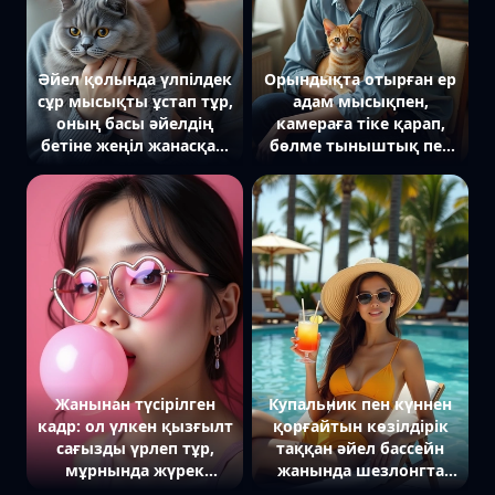
контрастты көрсетеді.
план.
Жақын план.
Әйел қолында үлпілдек
Орындықта отырған ер
сұр мысықты ұстап тұр,
адам мысықпен,
оның басы әйелдің
камераға тіке қарап,
бетіне жеңіл жанасқан.
бөлме тыныштық пен
Ол камераға жымиып
үйлесімге толы.
қарап тұр, ал
саусақтары мысықтың
жүніне батып кеткен.
Артында жылы шам
жарығы, кітап сөрелері
мен жайлы кресло.
Жанынан түсірілген
Купальник пен күннен
кадр: ол үлкен қызғылт
қорғайтын көзілдірік
сағызды үрлеп тұр,
таққан әйел бассейн
мұрнында жүрек
жанында шезлонгта
пішінді қызғылт
жатыр, қолында