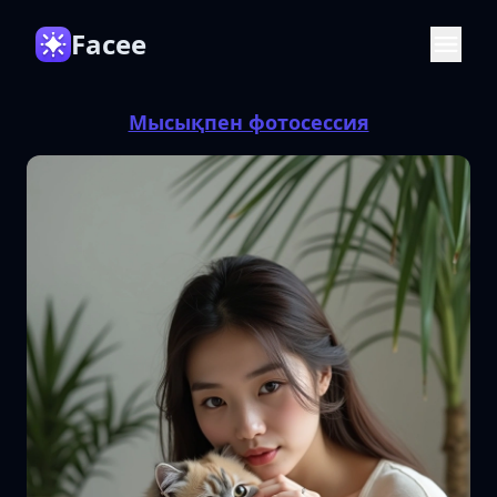
Facee
Мысықпен фотосессия