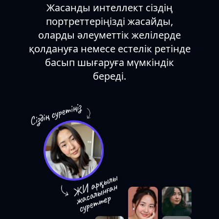
Жасанды интеллект сіздің
портреттеріңізді жасайды,
оларды әлеуметтік желілерде
қолдануға немесе естелік ретінде
басып шығаруға мүмкіндік
береді.