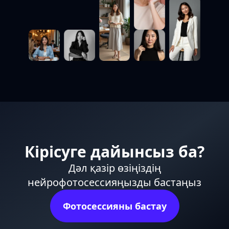
Кірісуге дайынсыз ба?
Дәл қазір өзіңіздің
нейрофотосессияңызды бастаңыз
Фотосессияны бастау