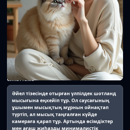
Сипаттама
Әйел тізесінде отырған үлпілдек шотланд
мысығына еңкейіп тұр. Ол саусағының
ұшымен мысықтың мұрнын ойнақтап
түртіп, ал мысық таңғалған күйде
камераға қарап тұр. Артында өсімдіктер
мен ағаш жиһазды минималистік