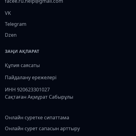
facee.ru.help@gmail.com
VK
Telegram
Dzen
ЗАҢИ АҚПАРАТ
Құпия саясаты
Пайдалану ережелері
ИНН 920623301027
Сақтаған Ақмұрат Сабырұлы
Онлайн суретке сипаттама
Онлайн сурет сапасын арттыру