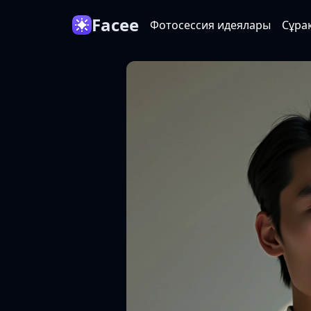
Facee
Фотосессия идеялары
Сұра