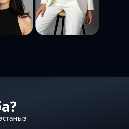
ба?
бастаңыз