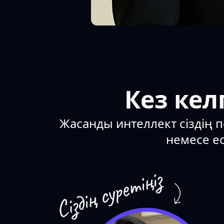
Кез кел
Жасанды интеллект сіздің п
немесе ес