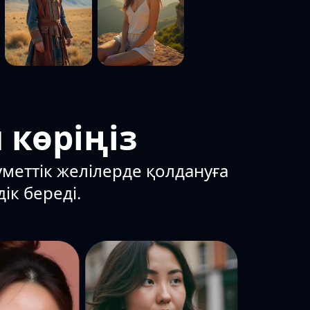
 көріңіз
уметтік желілерде қолдануға
ік береді.