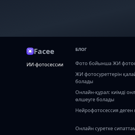
Facee
БЛОГ
Фото бойынша ЖИ фото
ИИ-фотосессии
ЖИ фотосуреттерін қала
болады
Онлайн-құрал: киімді он
өлшеуге болады
Нейрофотосессия деген 
Онлайн суретке сипатта