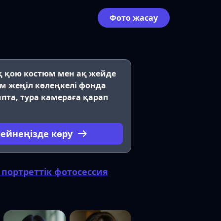
Фото жасау
 қою костюм мен ақ жейде
ам жеңіл көлеңкелі фонда
ыпта, тура камераға қарап
бейнеңізде көру
к портреттік фотосессия