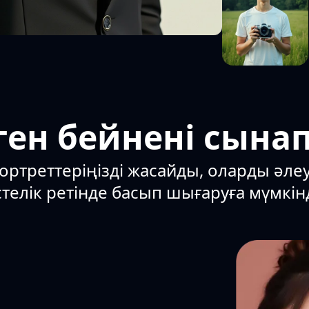
ген бейнені сынап
ортреттеріңізді жасайды, оларды әле
телік ретінде басып шығаруға мүмкінд