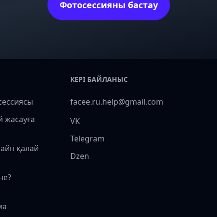
Фотосессияны бастау
КЕРІ БАЙЛАНЫС
сессиясы
facee.ru.help@gmail.com
й жасауға
VK
Telegram
лайн қалай
Dzen
не?
ма