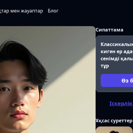
қтар мен жауаптар
Блог
Сипаттама
Классикалық
киген ер ад
сенімді қал
тұр
Өз 
Іскерлі
Ұқсас суреттер