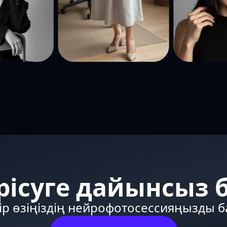
рісуге дайынсыз 
ір өзіңіздің нейрофотосессияңызды 