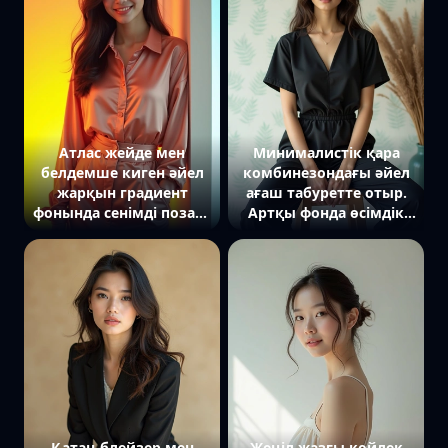
Атлас жейде мен
Минималистік қара
белдемше киген әйел
комбинезондағы әйел
жарқын градиент
ағаш табуретте отыр.
фонында сенімді позада
Артқы фонда өсімдік
тұр. Жарық жүзіне
өрнегі бар ашық
бағытталған, көңіл күй
қабырға.
ашық.
Қатаң блейзер мен
Жеңіл жазғы көйлек