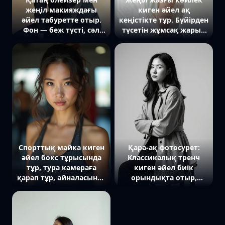
жеңіл макияждағы
киген әйел ақ
әйел табуретте отыр.
кеңістікте тұр. Бүйірден
Фон — беж түсті, сәл
түсетін жұмсақ жарық
текстурамен.
образға жеңіл көлеңке
береді.
Спорттық майка киген
Қара-ақ фотосурет:
әйел бокс тұрысында
Классикалық тренч
тұр, тура камераға
киген әйел биік
қарап тұр, айналасында
орындықта отыр,
жаттығу залы
қолдары тізесінде
айқасқан, тура
камераға қарап тұр,
жарық киімнің