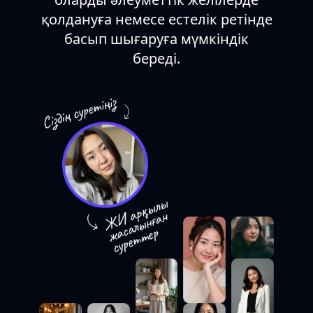
қолдануға немесе естелік ретінде
басып шығаруға мүмкіндік
береді.