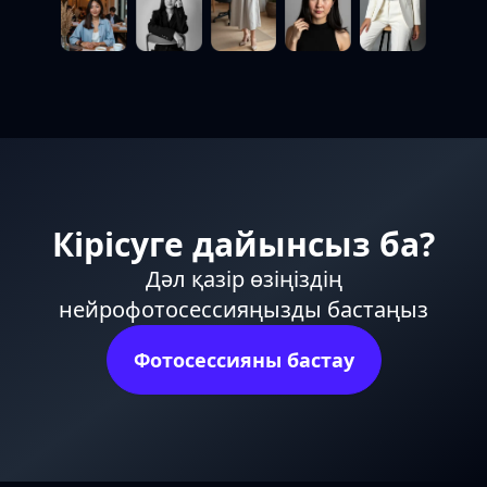
Кірісуге дайынсыз ба?
Дәл қазір өзіңіздің
нейрофотосессияңызды бастаңыз
Фотосессияны бастау