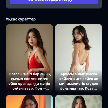
Ұқсас суреттер
Жоғары тілігі бар ашық
Арқасы ашық қысқа
қызыл көйлек киген
көйлек киген әйел ақ
әйел орындыққа жеңіл
минималистік студия
сүйеніп тұр. Фон —
фонында тұр. Поза —
градиентпен, бейтарап
нәзік, жарық жылы,
реңде.
кадр жеңіл және сәнді
көрінеді.