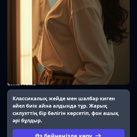
Сипаттама
Классикалық жейде мен шалбар киген
әйел биік айна алдында тұр. Жарық
силуэттің бір бөлігін көрсетіп, фон ашық
әрі бұлдыр.
Өз бейнеңізде көру