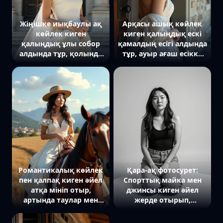
Жіңішке иықбаулы ақ
Арқасы ашық көйлек
көйлек киген
киген қалыңдық ескі
қалыңдық ұлы собор
қамалдың есігі алдында
алдында тұр, қолында
тұр, ауыр ағаш есікке
фатасының ұшын ұстап
сүйеніп. Көзі иығының
тұр. Ол жоғары қарап
үстімен қарайды,
тұр, артында үлкен
фатасы желмен
ойылған есіктер мен
тербеліп тұр. Артында
мәрмәр бағаналар. Күн
готикалық аркалар мен
жарығы, сәттің
тас қабырғалар. Жылы
салтанатын
жарық, жұмбақ
айқындайды.
романтикаға акцент.
Романтикалық көйлек
Қара-ақ фотосурет:
пен қалпақ киген әйел
Спорттық майка мен
атқа мініп отыр,
джинсы киген әйел
артында таулар мен
жерде отырып,
жайылым көрінеді.
қолдарын тізесіне
қойып, тура камераға