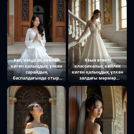
етегінде, көзі жанға
иығының үстінен қарап
бағытталған. Артында
тұр, фатасы желмен
тас төселген аула мен
көтерілген. Артында
фонтан. Күндізгі жарық,
саябақ пен сарай
аристократ бейнесіне
архитектурасы. Жұмсақ
екпін береді.
жарық, оның
көркемдігін жеткізеді.
Кең жеңді ақ көйлек
Ұзын етекті
киген қалыңдық үлкен
классикалық көйлек
сарайдың
киген қалыңдық үлкен
баспалдағында отыр,
залдағы мәрмәр
қолдарын дұға тәрізді
баспалдақпен жүріп
біріктірген, көзі төмен
келеді. Қолдары
қарап тұр. Артында
парапетке тиіп тұр, көзі
ойылған есіктер мен
төмен бағытталған.
биік терезелер. Табиғи
Артында алтын
жарық, ойлы бейнесіне
жалатылған элементтер
екпін береді.
мен биік терезелер.
Табиғи жарық, сәттің
салтанатын көрсетеді.