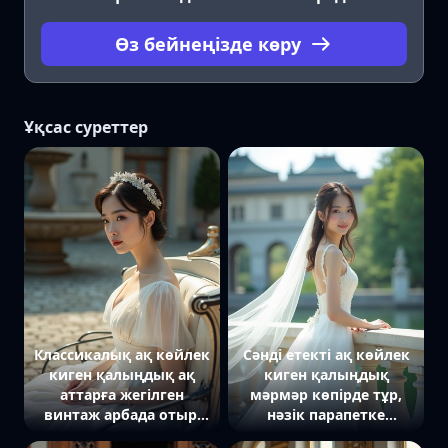
Өз бейнеңізде көру
Ұқсас суреттер
Классикалық ақ көйлек
Cәнді етекті ақ көйлек
киген қалыңдық ақ
киген қалыңдық
аттарға жегілген
мәрмәр көпірде тұр,
винтаж арбада отыр.
нәзік парапетке
Қолдары көйлек
сүйеніп. Камераға