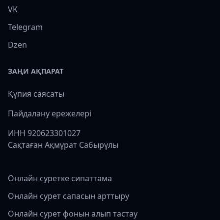
VK
Telegram
Dzen
ЗАҢИ АҚПАРАТ
Құпия саясаты
Пайдалану ережелері
ИНН 920623301027
Сақтаған Ақмұрат Сабырұлы
Онлайн суретке сипаттама
Онлайн сурет сапасын арттыру
Онлайн сурет фонын алып тастау