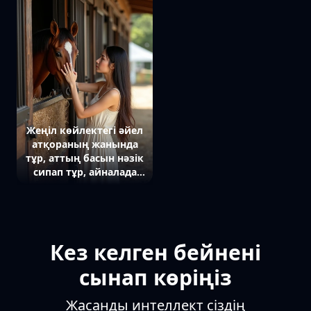
қарап тұр, жарық
матаның текстурасын
ерекшелейді.
Жеңіл көйлектегі әйел
атқораның жанында
тұр, аттың басын нәзік
сипап тұр, айналада
сабан мен ағаш
құрылымдар бар.
Кез келген бейнені
сынап көріңіз
Жасанды интеллект сіздің