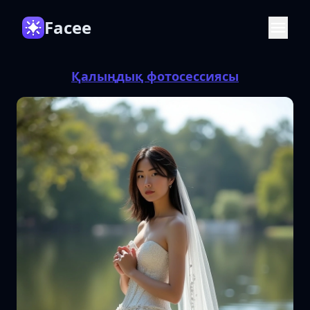
Facee
Қалыңдық фотосессиясы