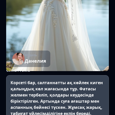
Модель
Данелия
Сипаттама
Корсеті бар, салтаннатты ақ көйлек киген
қалыңдық көл жағасында тұр. Фатасы
желмен тербеліп, қолдары кеудесінде
біріктірілген. Артында суға ағаштар мен
аспанның бейнесі түскен. Жұмсақ жарық,
табиғат үйлесімділігіне екпін береді.