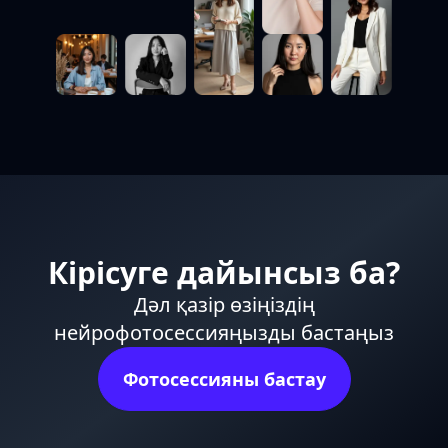
Кірісуге дайынсыз ба?
Дәл қазір өзіңіздің
нейрофотосессияңызды бастаңыз
Фотосессияны бастау