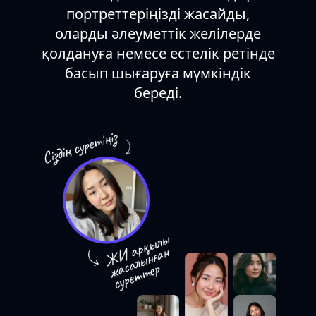
портреттеріңізді жасайды,
оларды әлеуметтік желілерде
қолдануға немесе естелік ретінде
басып шығаруға мүмкіндік
береді.