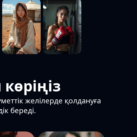
 көріңіз
уметтік желілерде қолдануға
ік береді.