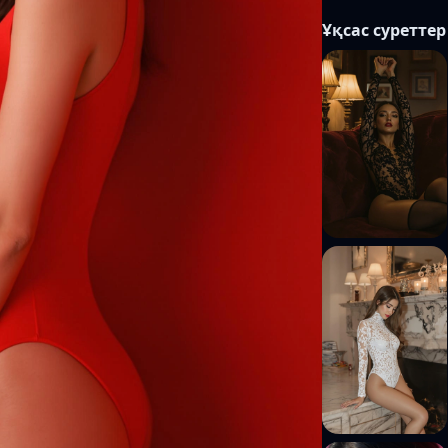
Ұқсас суреттер