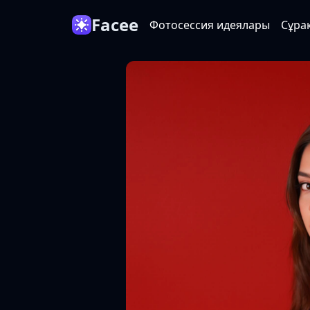
Facee
Фотосессия идеялары
Сұра