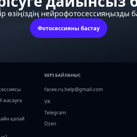
рісуге дайынсыз 
ір өзіңіздің нейрофотосессияңызды 
Фотосессияны бастау
КЕРІ БАЙЛАНЫС
сессиясы
facee.ru.help@gmail.com
й жасауға
VK
Telegram
лайн қалай
Dzen