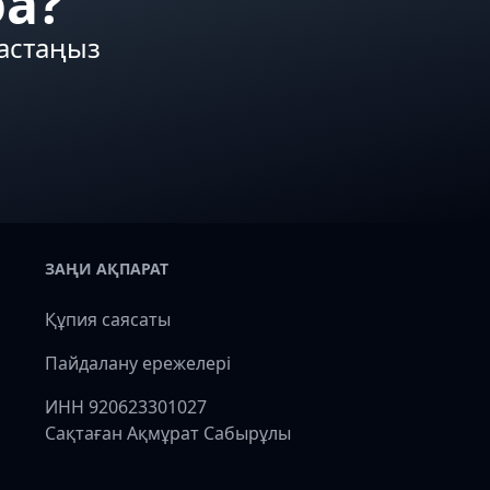
ба?
бастаңыз
ЗАҢИ АҚПАРАТ
Құпия саясаты
Пайдалану ережелері
ИНН 920623301027
Сақтаған Ақмұрат Сабырұлы