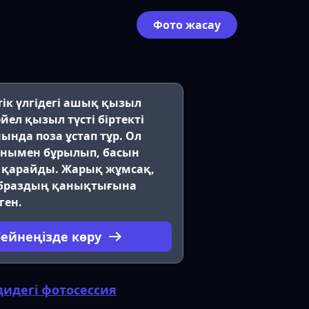
Фото жасау
к үлгідегі ашық қызыл
йел қызыл түсті біртекті
ында поза ұстап тұр. Ол
анымен бұрылып, басын
 қарайды. Жарық жұмсақ,
образдың қанықтығына
ген.
бейнеңізде көру
дидегі фотосессия