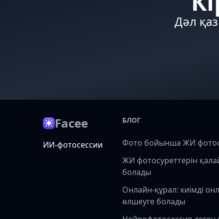
Кі
Дәл қаз
Facee
БЛОГ
Фото бойынша ЖИ фото
ИИ-фотосессии
ЖИ фотосуреттерін қала
болады
Онлайн-құрал: киімді он
өлшеуге болады