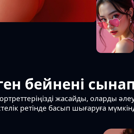
ген бейнені сынап
ортреттеріңізді жасайды, оларды әле
телік ретінде басып шығаруға мүмкінд