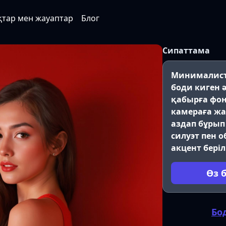
қтар мен жауаптар
Блог
Сипаттама
Минималисті
боди киген ә
қабырға фон
камераға ж
аздап бұрып
силуэт пен 
акцент беріл
Өз 
Бо