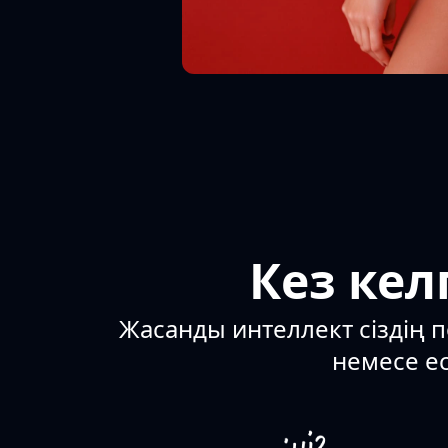
Кез кел
Жасанды интеллект сіздің п
немесе ес