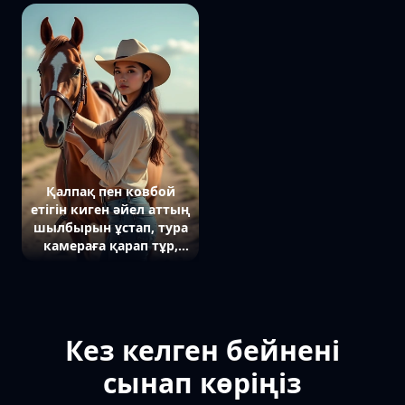
фонда ірі жоспар, тура
кешкі күн сәулесі оның
камераға қарап тұр.
сұлбасын
Басында цилиндр
жарықтандырып тұр.
пішінді ақ қалпақ
Қалпақ пен ковбой
етігін киген әйел аттың
шылбырын ұстап, тура
камераға қарап тұр,
айналасында құмды
соқпақ.
Кез келген бейнені
сынап көріңіз