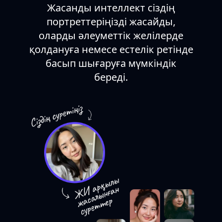
Жасанды интеллект сіздің
портреттеріңізді жасайды,
оларды әлеуметтік желілерде
қолдануға немесе естелік ретінде
басып шығаруға мүмкіндік
береді.