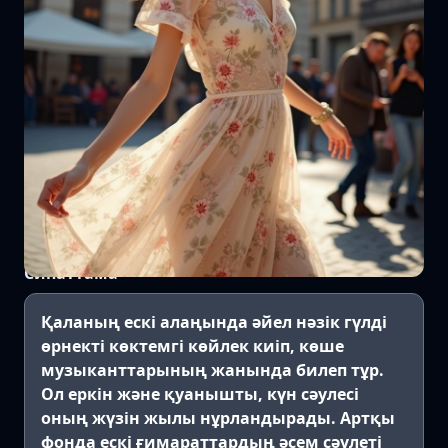
Сипаттама
Қаланың ескі алаңында әйел нәзік гүлді
өрнекті көктемгі көйлек киіп, көше
музыканттарының жанында билеп тұр.
Ол еркін және қуанышты, күн сәулесі
оның жүзін жылы нұрландырады. Артқы
фонда ескі ғимараттардың әсем сәулеті