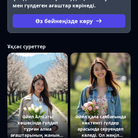
мен гүлдеген ағаштар көрінеді.
Өз бейнеңізде көру
Ұқсас суреттер
Әйел Алматы
Әйел қала саябағында
көшесінде гүлдеп
көктемгі гүлдер
тұрған алма
арасында серуендеп
ағаштарының жанында
келеді. Ол жеңіл