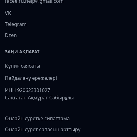
facee.ru.help@gmail.com
VK
Telegram
Dzen
ЗАҢИ АҚПАРАТ
Құпия саясаты
Пайдалану ережелері
ИНН 920623301027
Сақтаған Ақмұрат Сабырұлы
Онлайн суретке сипаттама
Онлайн сурет сапасын арттыру