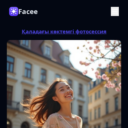
Facee
Қаладағы көктемгі фотосессия