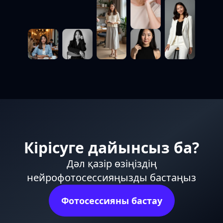
Кірісуге дайынсыз ба?
Дәл қазір өзіңіздің
нейрофотосессияңызды бастаңыз
Фотосессияны бастау