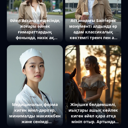
Артқы фонда гүлденген
ағаштар мен тарихи
ғимараттар үйлесім...
Әйел Астана көшесінде,
Астанадағы Бәйтерек
жоғары әйнек
монументі алдында ер
ғимараттардың
адам классикалық
фонында, нәзік ақ
көктемгі тренч пен ақ
көйлек пен бежевый
жейде киіп тұр. Ол
тренч пальто киіп тұр.
сенімді әрі стильді
Қолында кішігірім
бейнеде, қолында кофе
қалта сөмке, ал көзінде
кесесі бар. Камераға
стильді күннен
қараған көзқарасы
қорғайтын көзілдірік.
байыпты, артқы фонда
Ол камераға сенімді
заманауи биік
және нәзік көзқараспен
ғимараттар мен ашық
қарап тұр.
аспан көрінеді.
Медициналық форма
Жіңішке белдемшелі,
киген әйел-дәрігер,
иықтары ашық көйлек
минималды макияжбен
киген әйел қара атқа
және сенімді
мініп отыр. Артында
көзқараспен, ашық сұр
биік қарағайлы орман,