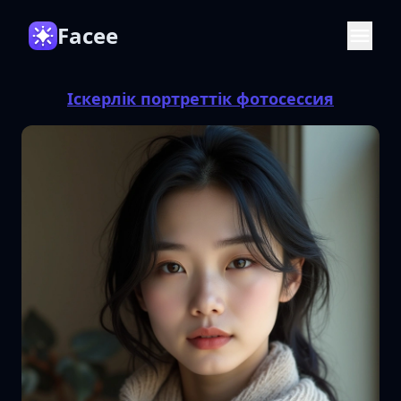
Facee
Іскерлік портреттік фотосессия