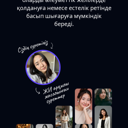
қолдануға немесе естелік ретінде
басып шығаруға мүмкіндік
береді.