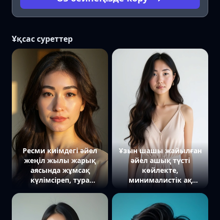
Ұқсас суреттер
Ресми киімдегі әйел
Ұзын шашы жайылған
жеңіл жылы жарық
әйел ашық түсті
аясында жұмсақ
көйлекте,
күлімсіреп, тура
минималистік ақ
камераға қарап тұр
фонда, тура камераға
қарап тұр