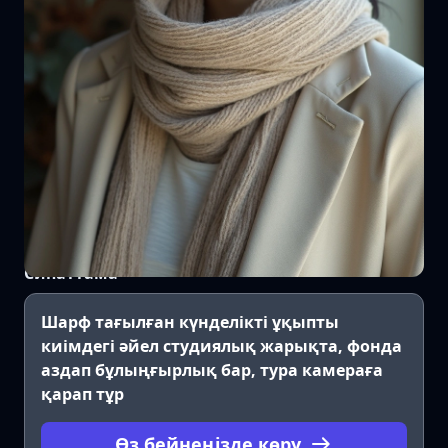
Сипаттама
Шарф тағылған күнделікті ұқыпты
киімдегі әйел студиялық жарықта, фонда
аздап бұлыңғырлық бар, тура камераға
қарап тұр
Өз бейнеңізде көру