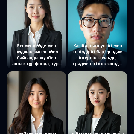
Ресми жейде мен
Кәсіби шаш үлгісі мен
пиджак киген әйел
көзілдірігі бар ер адам
байсалды жүзбен
іскерлік стильде,
ашық-сұр фонда, тура
градиентті көк фонда,
камераға қарап тұр
тура камераға қарап
тұр
Блейзер мен қатаң
Түймеленген пиджакты