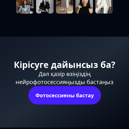
Кірісуге дайынсыз ба?
Дәл қазір өзіңіздің
нейрофотосессияңызды бастаңыз
Фотосессияны бастау