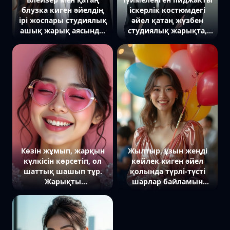
блузка киген әйелдің
іскерлік костюмдегі
ірі жоспары студиялық
әйел қатаң жүзбен
ашық жарық аясында,
студиялық жарықта,
тура камераға қарап
ашық бейтарап түсті
тұр
фонда тұр
Көзін жұмып, жарқын
Жылтыр, ұзын жеңді
күлкісін көрсетіп, ол
көйлек киген әйел
шаттық шашып тұр.
қолында түрлі-түсті
Жарықты
шарлар байламын
шағылыстыратын
ұстап тұр, күлімсіреп,
жүрек пішінді қызғылт
камераға қарайды,
линзалы көзілдірік
артында мерекелік
бейнеге ойнақылық
атмосфера