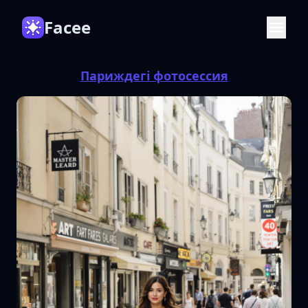
Facee
Париждегі фотосессия