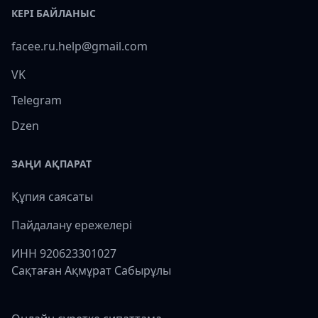
КЕРІ БАЙЛАНЫС
facee.ru.help@gmail.com
VK
Telegram
Dzen
ЗАҢИ АҚПАРАТ
Құпия саясаты
Пайдалану ережелері
ИНН 920623301027
Сақтаған Ақмұрат Сабырұлы