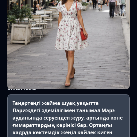
Сипаттама
Таңертеңгі жайма шуақ уақытта
Париждегі әдемілігімен танымал Марэ
ауданында серуендеп жүру, артында көне
ғимараттардың көрінісі бар. Ортаңғы
кадрда көктемдік жеңіл көйлек киген