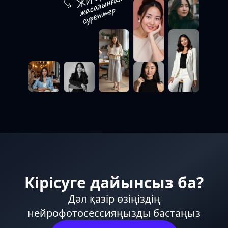
Кірісуге дайынсыз ба?
Дәл қазір өзіңіздің
нейрофотосессияңызды бастаңыз