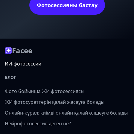
Фотосессияны бастау
Facee
ИИ-фотосессии
БЛОГ
Фото бойынша ЖИ фотосессиясы
ЖИ фотосуреттерін қалай жасауға болады
Онлайн-құрал: киімді онлайн қалай өлшеуге болады
Нейрофотосессия деген не?