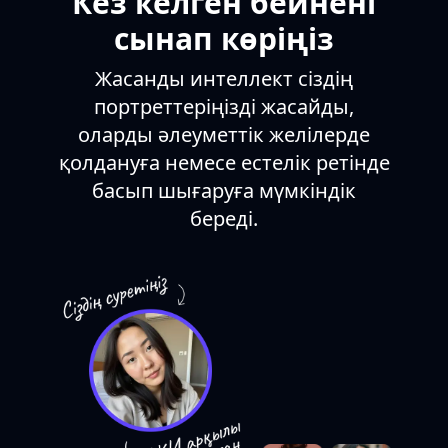
Кез келген бейнені
Артында кітап сөрелері
мен шам жарығы,
сынап көріңіз
жайлылық
атмосферасын
Жасанды интеллект сіздің
тудырады.
портреттеріңізді жасайды,
оларды әлеуметтік желілерде
қолдануға немесе естелік ретінде
басып шығаруға мүмкіндік
береді.