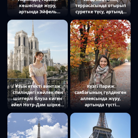
көшесінде жүру,
террасасында отырып
артында Эйфель
суретке түсу, артында
мұнарасы көрінеді.
декоративті гүлдер мен
Ортаңғы кадрда жазғы
шағын үстелдер
киім киген адам
көрінеді. Ортаңғы
камераға қарап
жоспардағы адам
күлімсіреп тұр,
камераға жымиып,
айналасында сары
қолында кофе ұстап
жарық шамдары
тұр. Шашы желмен
жағылып тұр,
толқынданған,
атмосфера сергек және
атмосфера тыныш және
романтикалық.
шабыттандыратын.
Ұзын етекті винтаж
Күзгі Париж
стиліндегі көйлек пен
саябағының гүлденген
шілтерлі блуза киген
аллеясында жүру,
әйел Нотр-Дам шіркеуі
артында түсті
көрінетін балконда тұр.
жапырақтармен
Қолдары кеудесінде
көмкерілген ағаштар.
айқастырылған, ал көзі
Ортаңғы кадрда сәнді
таңғы күн сәулесінен
шарф пен пальто киген
жартылай жұмылған.
адам камераға жылы