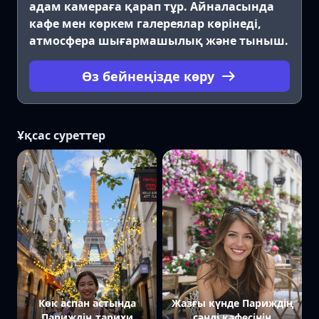
адам камераға қарап тұр. Айналасында
кафе мен көркем галереялар көрінеді,
атмосфера шығармашылық және тыныш.
Өз бейнеңізде көру
Ұқсас суреттер
Көк аспан астында
Жазғы күнде Париждің
Париждің тарихи
сәнді кафесінің