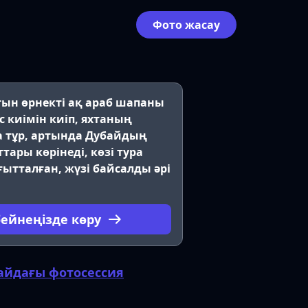
Фото жасау
лтын өрнекті ақ араб шапаны
с киімін киіп, яхтаның
 тұр, артында Дубайдың
тары көрінеді, көзі тура
ғытталған, жүзі байсалды әрі
бейнеңізде көру
айдағы фотосессия