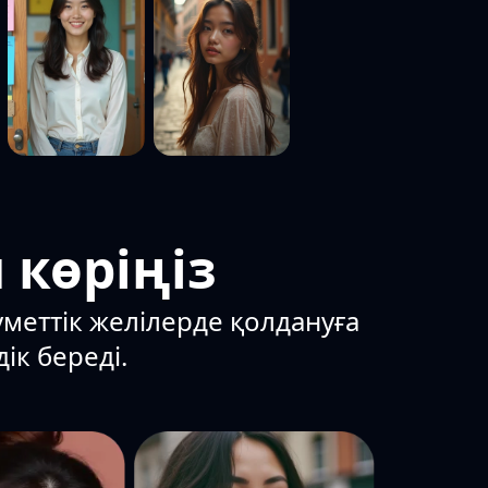
 көріңіз
уметтік желілерде қолдануға
ік береді.