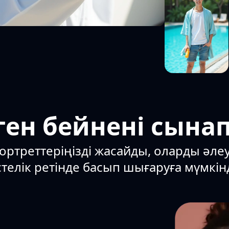
ген бейнені сынап
ортреттеріңізді жасайды, оларды әле
телік ретінде басып шығаруға мүмкінд