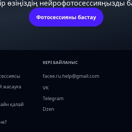
ір өзіңіздің нейрофотосессияңызды 
Фотосессияны бастау
КЕРІ БАЙЛАНЫС
сессиясы
facee.ru.help@gmail.com
й жасауға
VK
Telegram
лайн қалай
Dzen
не?