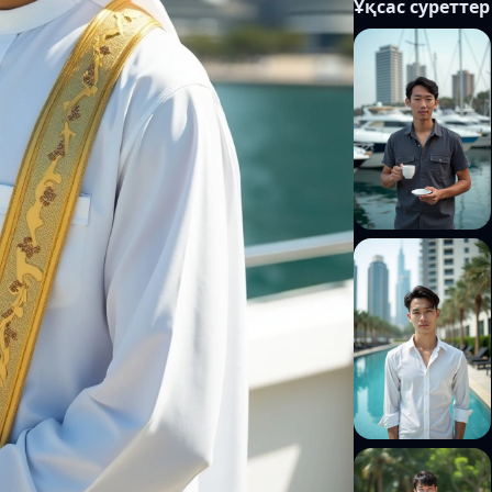
Ұқсас суреттер