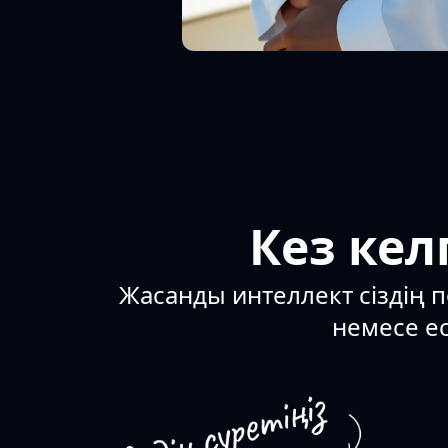
Кез кел
Жасанды интеллект сіздің п
немесе ес