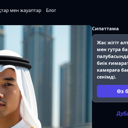
қтар мен жауаптар
Блог
Сипаттама
Жас жігіт а
мен гутра ба
палубасында
биік ғимарат
камераға ба
сенімді.
Өз 
Дуб