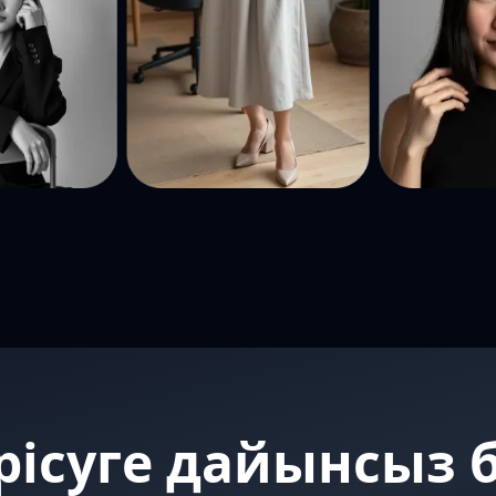
рісуге дайынсыз 