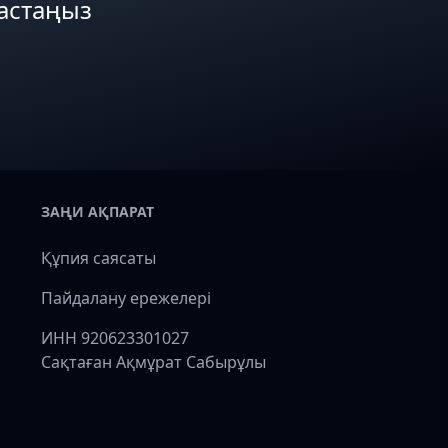
бастаңыз
ЗАҢИ АҚПАРАТ
Құпия саясаты
Пайдалану ережелері
ИНН 920623301027
Сақтаған Ақмұрат Сабырұлы