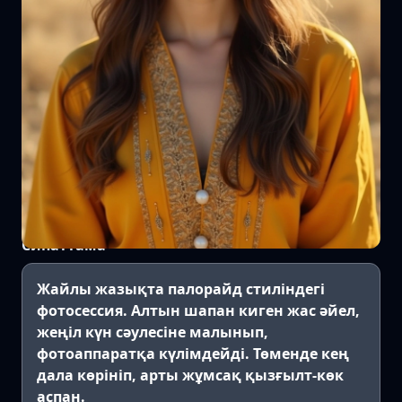
Сипаттама
Жайлы жазықта палорайд стиліндегі
фотосессия. Алтын шапан киген жас әйел,
жеңіл күн сәулесіне малынып,
фотоаппаратқа күлімдейді. Төменде кең
дала көрініп, арты жұмсақ қызғылт-көк
аспан.