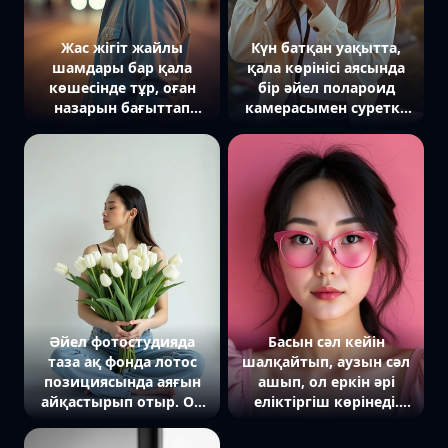
Жас жігіт жайлы
Күн батқан уақытта,
шамдары бар қала
қала көрінісі аясында
көшесінде тұр, оған
бір әйел полароид
назарын бағыттап
камерасымен суретке
камераға күлімсірей
түсіп тұр. Оның үстінде
қарауда. Жеңіл көйлек
ашық түсті жейде мен
пен спорттық аяқ киім
джинс шалбары. Әйел
киіп, заманауи
күлімсіреп, камераға
атмосфераны білдіреді.
қарап тұр, артында
Артқы фонды полароид
ашық аспан мен биік
фотосуретінің жұмсақ
ғимараттардың
түстері безендіріп тұр.
силуэттері көрінеді.
Жұмсақ жарық
атмосфераға жылы әсер
береді.
Әйел фотостудияда
Басын сәл кейін
таза ақ фонда лотос
шалқайтып, аузын сәл
позициясында аяғын
ашып, ол еркін әрі
айқастырып отыр. Ол
еліктіргіш көрінеді.
ашық көк түсті кең
Жүрек пішінді қызғылт
джинсы киген. Шашы
линзалы көзілдірігі