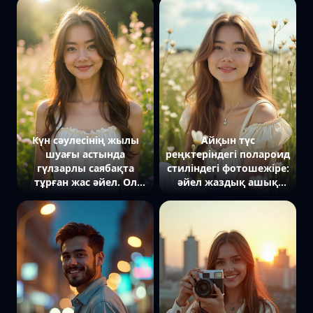
мен кең шляпа киіп,
фотоаппаратқа
камераға қарап күліп
күлімдеп қарап тұр,
тұр. Жапырақтардың
артында күн сәулесі
арасынан түскен жарық
қала ғимараттарына
оның бетіне жұмсақ
түсіп тұр. Жасыл
көлеңке түсіруде. Оның
өсімдіктер мен кафелер
көңілді көзқарасы
көрінісі.
композицияға жылы
және табиғи атмосфера
береді.
Күн сәулесінің жылы
Айқын түс
шуағы астында
реңктеріндегі полароид
гүлзарлы саябақта
стиліндегі фотошежіре:
тұрған жас әйел. Ол
әйел жаздық ашық
қарапайым ақ көйлек
палитрадағы киім киіп,
киіп, камераға тіке
көктемгі гүлді алаңда
қарап, нәзік жымиып
отыр. Камераға қараған
тұр. Артында гүлдер
көзі, жарқын
мен жасыл-желек
күлімсіреу, күн
үйлесімді көрінеді,
сәулесінің жұмсақ әсері.
полароид стилі ескере
Артында жеңіл
отырып.
бұлттары бар ашық көк
аспан көрінеді.