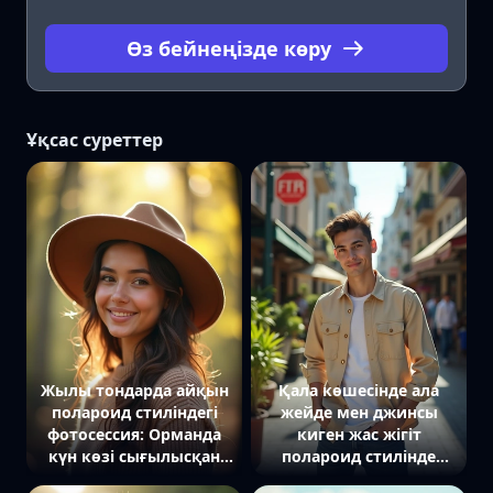
Өз бейнеңізде көру
Ұқсас суреттер
Жылы тондарда айқын
Қала көшесінде ала
полароид стиліндегі
жейде мен джинсы
фотосессия: Орманда
киген жас жігіт
күн көзі сығылысқан
полароид стилінде
жерде, жас әйел жемпір
суретке түсуде. Ол