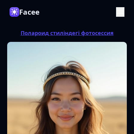
Facee
Полароид стиліндегі фотосессия