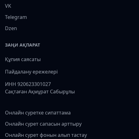
VK
Telegram
Dzen
ЗАҢИ АҚПАРАТ
Құпия саясаты
Пайдалану ережелері
ИНН 920623301027
Сақтаған Ақмұрат Сабырұлы
Онлайн суретке сипаттама
Онлайн сурет сапасын арттыру
Онлайн сурет фонын алып тастау