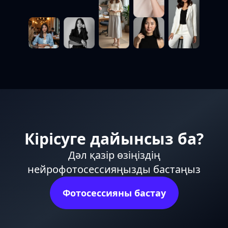
Кірісуге дайынсыз ба?
Дәл қазір өзіңіздің
нейрофотосессияңызды бастаңыз
Фотосессияны бастау