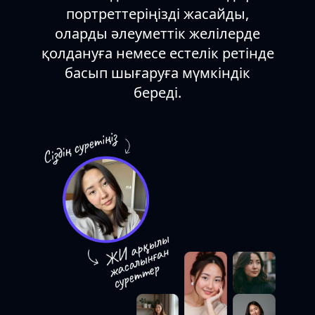
портреттеріңізді жасайды,
оларды әлеуметтік желілерде
қолдануға немесе естелік ретінде
басып шығаруға мүмкіндік
береді.