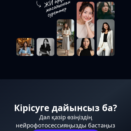
Кірісуге дайынсыз ба?
Дәл қазір өзіңіздің
нейрофотосессияңызды бастаңыз