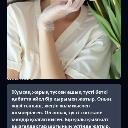
Сипаттама
Жұмсақ жарық түскен ашық түсті беткі
қабатта әйел бір қырымен жатыр. Оның
жүзі тыныш, жеңіл жымиыспен
көмкерілген. Ол ашық түсті топ және
мөлдір қолғап киген. Бір қолы қызғылт
қызғалдақтар шоғының үстінде жатыр.