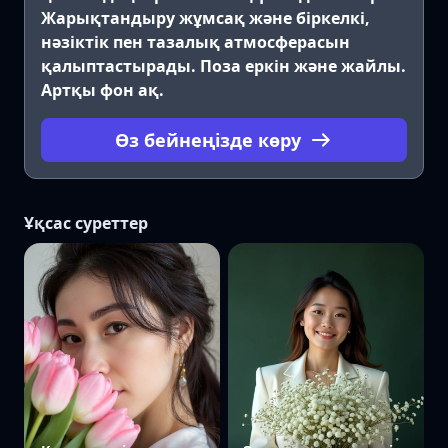
Жарықтандыру жұмсақ және біркелкі,
нәзіктік пен тазалық атмосферасын
қалыптастырады. Поза еркін және жайлы.
Артқы фон ақ.
Өз бейнеңізде көру
Ұқсас суреттер