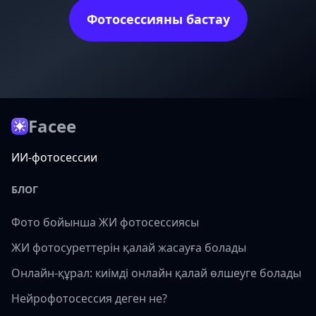
Фотосессияны бастау
Facee
ИИ-фотосессии
БЛОГ
Фото бойынша ЖИ фотосессиясы
ЖИ фотосуреттерін қалай жасауға болады
Онлайн-құрал: киімді онлайн қалай өлшеуге болады
Нейрофотосессия деген не?