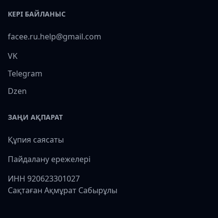
КЕРІ БАЙЛАНЫС
facee.ru.help@gmail.com
VK
Telegram
Dzen
ЗАҢИ АҚПАРАТ
Құпия саясаты
Пайдалану ережелері
ИНН 920623301027
Сақтаған Ақмұрат Сабырұлы