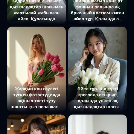
Кадрда нәзік қызғылт
Оливка-жасыл күңгірт
қызғалдақтар шоғымен
фонның алдында ақ
жартылай жабылған
брючный костюм киген
әйел. Құлағында
әйел тұр. Қолында ақ
кішкентай алтын
ұсақ гүлдерден
сырғалар-шеңберлер
(гипсофил) тұратын
бар.
үлкен шоқ бар. Ол
камераға жеңіл
жымиып қарайды, жүзі
тыныш және бейбіт.
Қолдары гүл шоғын
нәзік құшақтап тұр.
Жарқын күн сәулесі
Әйел сұр-көк түсті
түскен фотостудияда
креслода отырып,
ақшыл түсті түзу
қолында үлкен ақ
шашты қыз поза жасап
қызғалдақтар шоғын
тұр. Ол ашық қызғылт
ұстап тұр. Ол камераға
түсті кең брючный
нәзік жымиып
костюм киген, үлкен
қарайды, ал позасы
қызғылт қызғалдақтар
еркін әрі табиғи. Бір