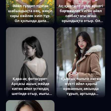
қойылған.
Әйел гүлдеп тұрған
Ақ-қызғылт гүлді өрнегі
шабындықта кең, жеңіл
бар көйлек киген әйел
сары көйлек киіп тұр.
саябақтағы ағаш
Ол қолында дала
орындықта отыр. Ол
гүлдерінің түрлі-түсті
қолында кітап ұстап,
шоғын ұстап, камераға
камераға жеңіл
нәзік жымиып
жымиып қарайды.
қарайды. Артында кең
Артында гүлдеп тұрған
көкжиек пен ашық
бақ көрінеді. Жарық
аспан.
жұмсақ, екпін оның
тыныштығы мен
көктемгі бейнесіне
қойылған.
Қара-ақ фотосурет:
Қыстық пальто киген
Арқасы ашық жейде
жүкті әйел қарлы
киген әйел үстелдің
орманның аясында
шетінде отыр, иығы
тұрып, артында
арқылы камераға қарап
қарағайлар, ол
тұр, жарық иық
камераға тіке қарап,
сызығын ерекшелейді.
ішін құшақтап тұр