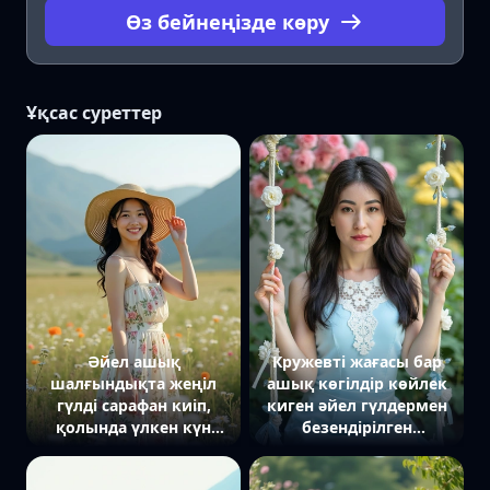
Өз бейнеңізде көру
Ұқсас суреттер
Әйел ашық
Кружевті жағасы бар
шалғындықта жеңіл
ашық көгілдір көйлек
гүлді сарафан киіп,
киген әйел гүлдермен
қолында үлкен күн
безендірілген
шляпасын ұстап тұр. Ол
әткеншекте отыр.
камераға күлімсіреп
Оның қолдары