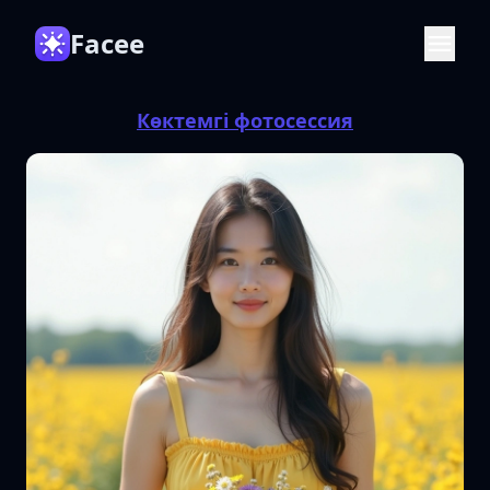
Facee
Көктемгі фотосессия