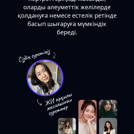
гүлдердің...
оларды әлеуметтік желілерде
қолдануға немесе естелік ретінде
басып шығаруға мүмкіндік
береді.