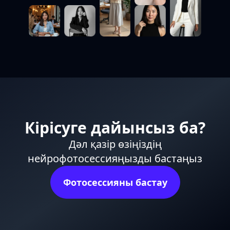
Кірісуге дайынсыз ба?
Дәл қазір өзіңіздің
нейрофотосессияңызды бастаңыз
Фотосессияны бастау