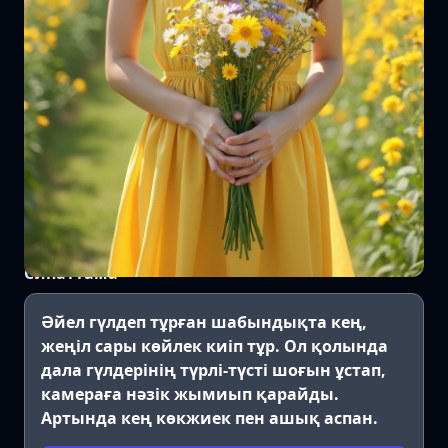
Сипаттама
Әйел гүлдеп тұрған шабындықта кең,
жеңіл сары көйлек киіп тұр. Ол қолында
дала гүлдерінің түрлі-түсті шоғын ұстап,
камераға нәзік жымиып қарайды.
Артында кең көкжиек пен ашық аспан.