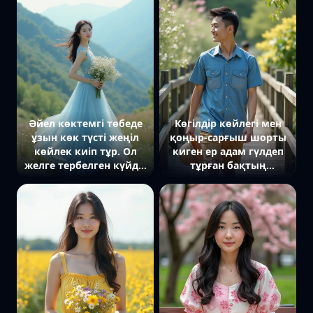
қарап, жел бетіне жеңіл
әткеншектің жіптерін
тиіп тұр. Артында
ұстап, көзі тікелей
жабайы дала гүлдері
камераға бағытталған.
мен тау көрінісі.
Артында гүлдеп тұрған
бақ көрінеді. Жарық
жұмсақ, екпін оның
нәзіктігі мен
романтикалық
бейнесіне қойылған.
Әйел көктемгі төбеде
Көгілдір көйлегі мен
ұзын көк түсті жеңіл
қоңыр-сарғыш шорты
көйлек киіп тұр. Ол
киген ер адам гүлдеп
желге тербелген күйде,
тұрған бақтың
қолында гүл шоғы бар,
арасынан өтетін ағаш
камераға қараған көзі
көпірмен жүріп келеді.
жұмбақ әрі нәзік.
Ол жан-жағына сәл
Артында тау бөктері
жымиып қарайды.
мен кең аспан көрінеді.
Қолында бас киімі бар.
Артында бұлақ пен
гүлдеген бұталар
көрінеді. Табиғи жарық,
екпін оның сергек және
көктемгі бейнесіне