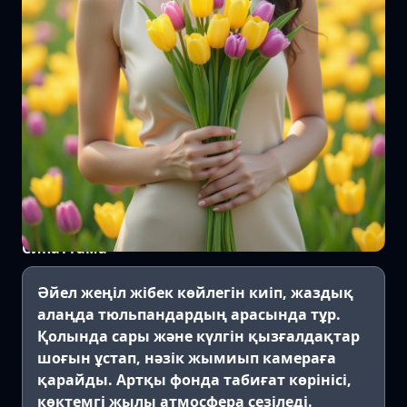
Сипаттама
Әйел жеңіл жібек көйлегін киіп, жаздық
алаңда тюльпандардың арасында тұр.
Қолында сары және күлгін қызғалдақтар
шоғын ұстап, нәзік жымиып камераға
қарайды. Артқы фонда табиғат көрінісі,
көктемгі жылы атмосфера сезіледі.