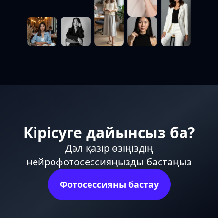
Кірісуге дайынсыз ба?
Дәл қазір өзіңіздің
нейрофотосессияңызды бастаңыз
Фотосессияны бастау