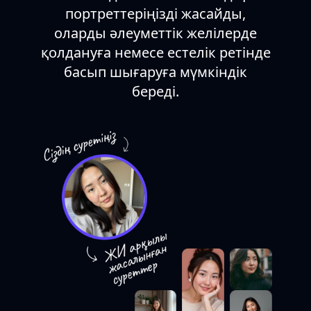
портреттеріңізді жасайды,
оларды әлеуметтік желілерде
қолдануға немесе естелік ретінде
басып шығаруға мүмкіндік
береді.