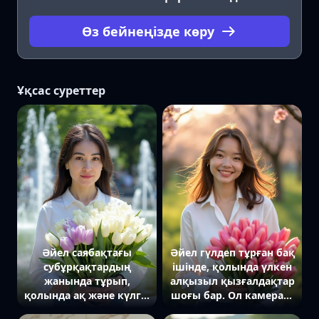
Өз бейнеңізде көру
Ұқсас суреттер
Әйел саябақтағы
Әйел гүлдеп тұрған бақ
субұрқақтардың
ішінде, қолында үлкен
жанында тұрып,
алқызыл қызғалдақтар
қолында ақ және күлгін
шоғы бар. Ол камераға
қызғалдақтардан
қарап күлімсіреп,