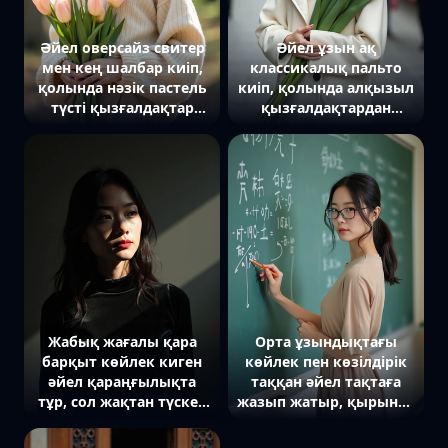
Әйел оверсайз свитер
Әйел ұзын ақ
мен кең шалбар киіп,
классикалық пальто
қолында нәзік пастель
киіп, қолында алқызыл
түсті қызғалдақтар
қызғалдақтардан
шоғы бар. Ол камераға
жасалған сәнді гүл
табиғи әрі жылы
шоғы бар. Ол камераға
жымиып қарап,
байсалды әрі стильді
артында ағаштар мен
көзқараспен қарап тұр.
жұмсақ күн сәулесі әсем
Артында қалалық
атмосфера
көше, жұмсақ
қалыптастырады.
бұлыңғыр жарық
атмосфераны
толықтырады.
Жабық жағалы қара
Орта ұзындықтағы
барқыт көйлек киген
көйлек пен көзілдірік
әйел қараңғылықта
таққан әйел тақтаға
тұр, сол жақтан түскен
жазып жатыр, қырынан
қиғаш жіңішке жарық
тұрып кейін бұрылып
шоғымен
камераға қарайды.