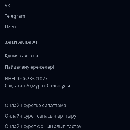
VK
Telegram
Dzen
ЗАҢИ АҚПАРАТ
Құпия саясаты
Пайдалану ережелері
ИНН 920623301027
Сақтаған Ақмұрат Сабырұлы
Онлайн суретке сипаттама
Онлайн сурет сапасын арттыру
Онлайн сурет фонын алып тастау