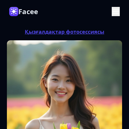
Facee
Қызғалдақтар фотосессиясы