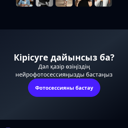
Кірісуге дайынсыз ба?
Дәл қазір өзіңіздің
нейрофотосессияңызды бастаңыз
Фотосессияны бастау