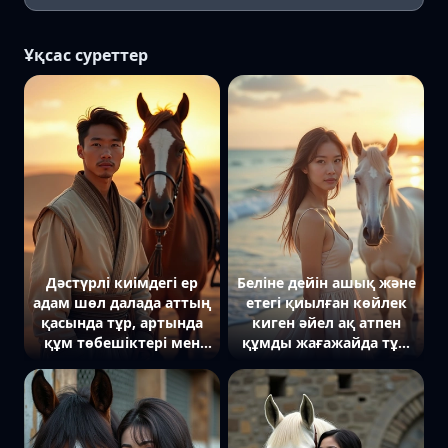
Ұқсас суреттер
Дәстүрлі киімдегі ер
Беліне дейін ашық және
адам шөл далада аттың
етегі қиылған көйлек
қасында тұр, артында
киген әйел ақ атпен
құм төбешіктері мен
құмды жағажайда тұр.
күн батуы байқалады.
Артында толқындар
жағаға ақырын ұрып,
күн көкжиекті алтын
және қызғылт
реңктерге бояған.