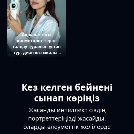
Ақ халаттағы
косметолог теріні
талдау құралын ұстап
тұр, диагностикалық
аппараттың жанында,
тура камераға қарап
тұр.
Кез келген бейнені
сынап көріңіз
Жасанды интеллект сіздің
портреттеріңізді жасайды,
оларды әлеуметтік желілерде