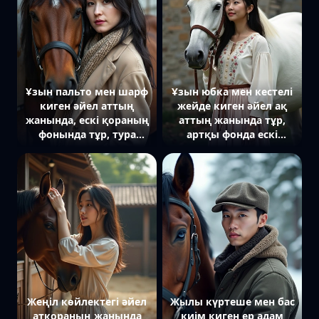
Ұзын пальто мен шарф
Ұзын юбка мен кестелі
киген әйел аттың
жейде киген әйел ақ
жанында, ескі қораның
аттың жанында тұр,
фонында тұр, тура
артқы фонда ескі
камераға қарайды.
қамалдың тас
қабырғасы көрінеді.
Жеңіл көйлектегі әйел
Жылы күртеше мен бас
атқораның жанында
киім киген ер адам