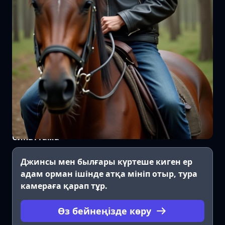
Сипаттама
Джинсы мен былғары күртеше киген ер
адам орман ішінде атқа мініп отыр, тура
камераға қарап тұр.
Өз бейнеңізде көру