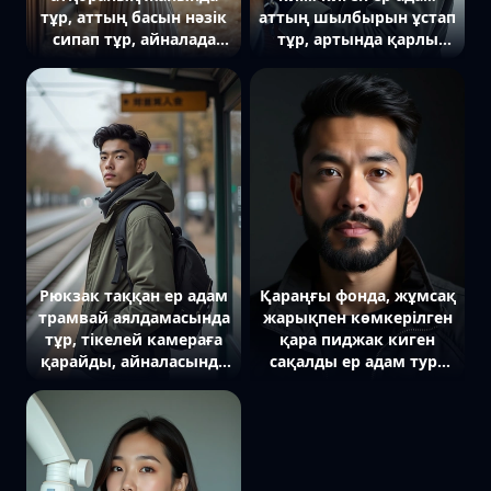
тұр, аттың басын нәзік
аттың шылбырын ұстап
сипап тұр, айналада
тұр, артында қарлы
сабан мен ағаш
орман мен жұмсақ
құрылымдар бар.
қысқы жарық.
Рюкзак таққан ер адам
Қараңғы фонда, жұмсақ
трамвай аялдамасында
жарықпен көмкерілген
тұр, тікелей камераға
қара пиджак киген
қарайды, айналасында
сақалды ер адам тура
қозғалыс ағыны
камераға қарап тұр