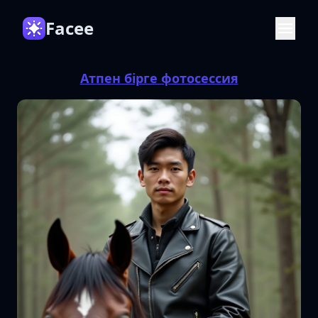
Facee
Атпен бірге фотосессия