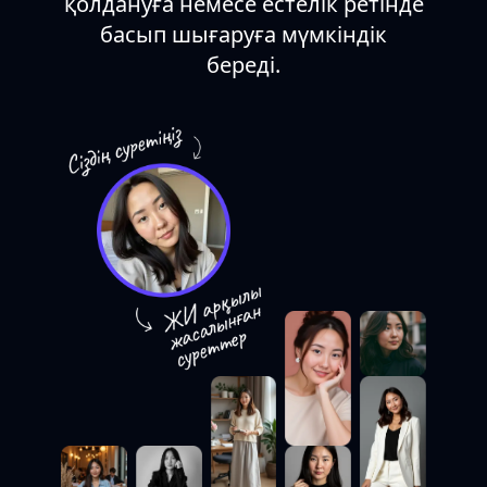
қолдануға немесе естелік ретінде
басып шығаруға мүмкіндік
береді.