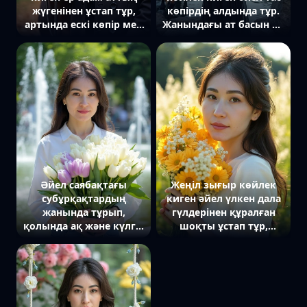
жүгенінен ұстап тұр,
көпірдің алдында тұр.
артында ескі көпір мен
Жанындағы ат басын ай
күзгі ағаштар.
сәулесі түскен суға иіп
тұр.
Әйел саябақтағы
Жеңіл зығыр көйлек
субұрқақтардың
киген әйел үлкен дала
жанында тұрып,
гүлдерінен құралған
қолында ақ және күлгін
шоқты ұстап тұр,
қызғалдақтардан
саусақтары
тұратын үлкен шоқты
жапырақтарға жеңіл
нәзік ұстап тұр.
тиіп тұр. Артында күн
Артында күн сәулесімен
сәулесіне малынып
жарқыраған су
тұрған жасыл алаң.