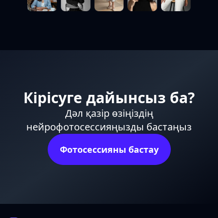
Кірісуге дайынсыз ба?
Дәл қазір өзіңіздің
нейрофотосессияңызды бастаңыз
Фотосессияны бастау