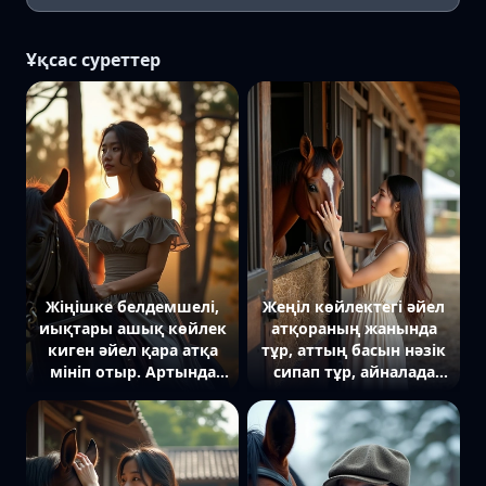
Ұқсас суреттер
Жіңішке белдемшелі,
Жеңіл көйлектегі әйел
иықтары ашық көйлек
атқораның жанында
киген әйел қара атқа
тұр, аттың басын нәзік
мініп отыр. Артында
сипап тұр, айналада
биік қарағайлы орман,
сабан мен ағаш
кешкі күн сәулесі оның
құрылымдар бар.
сұлбасын
жарықтандырып тұр.