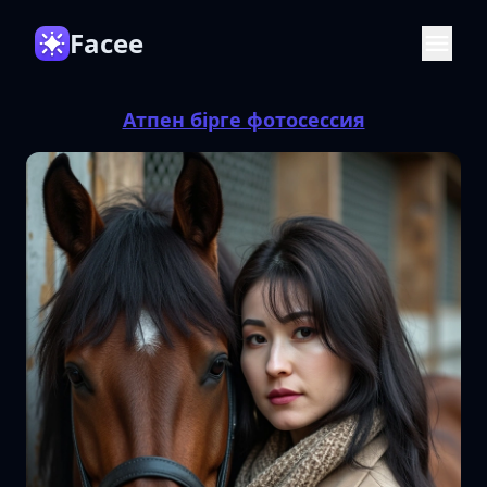
Facee
Атпен бірге фотосессия