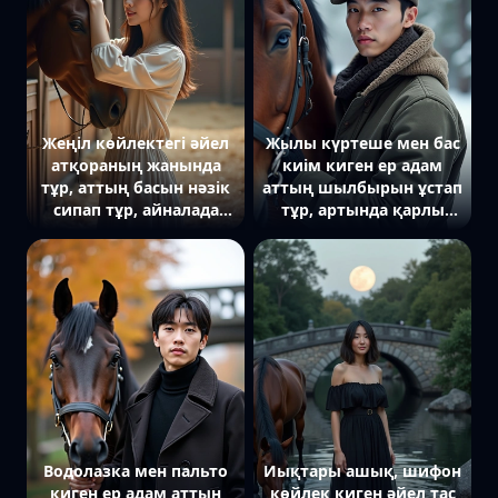
Жеңіл көйлектегі әйел
Жылы күртеше мен бас
атқораның жанында
киім киген ер адам
тұр, аттың басын нәзік
аттың шылбырын ұстап
сипап тұр, айналада
тұр, артында қарлы
сабан мен ағаш
орман мен жұмсақ
құрылымдар бар.
қысқы жарық.
Водолазка мен пальто
Иықтары ашық, шифон
киген ер адам аттың
көйлек киген әйел тас