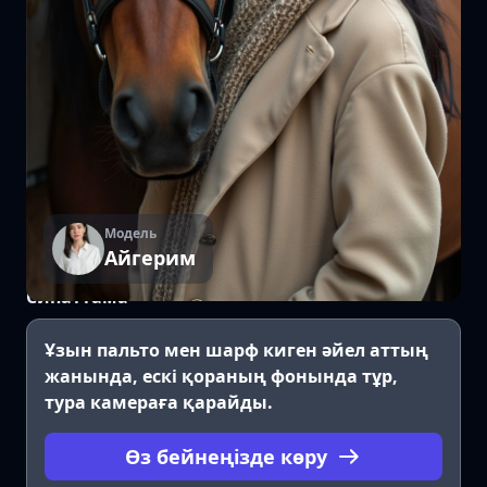
Модель
Айгерим
Сипаттама
Ұзын пальто мен шарф киген әйел аттың
жанында, ескі қораның фонында тұр,
тура камераға қарайды.
Өз бейнеңізде көру