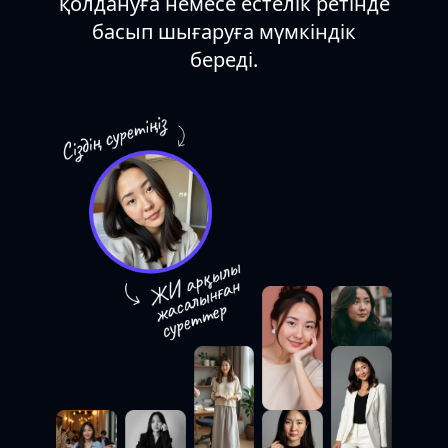
қолдануға немесе естелік ретінде
басып шығаруға мүмкіндік
береді.