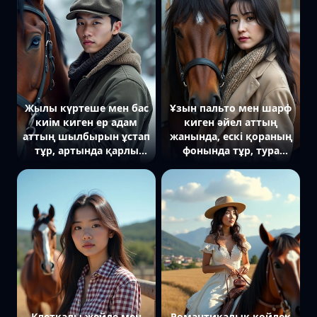
мен қарлы шыңдар
көрінеді. Күннің
жарығы оның жүзіне
нәзік жылулық сыйлап
тұр.
Жылы күртеше мен бас
Ұзын пальто мен шарф
киім киген ер адам
киген әйел аттың
аттың шылбырын ұстап
жанында, ескі қораның
тұр, артында қарлы
фонында тұр, тура
орман мен жұмсақ
камераға қарайды.
қысқы жарық.
Клеткалы жейде мен
Романтикалық көйлек