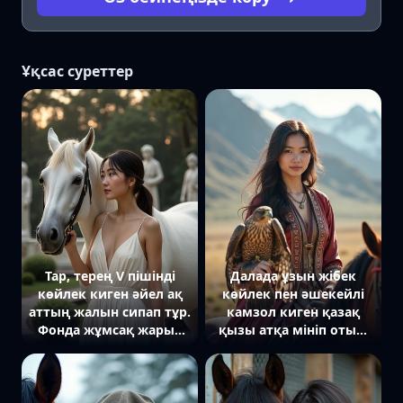
Ұқсас суреттер
Тар, терең V пішінді
Далада ұзын жібек
көйлек киген әйел ақ
көйлек пен әшекейлі
аттың жалын сипап тұр.
камзол киген қазақ
Фонда жұмсақ жарық
қызы атқа мініп отыр,
түскен мәрмәр
оның қолында бүркіт
мүсіндері бар ескі
бар. Ол тура камераға
бақша мен ирек
сенімді түрде қарап тұр,
жолдар көрінеді.
ал артында шексіз дала