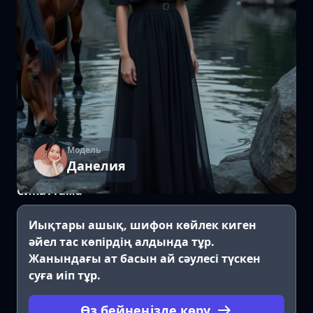
Модель
Данелия
Сипаттама
Иықтары ашық, шифон көйлек киген
әйел тас көпірдің алдында тұр.
Жанындағы ат басын ай сәулесі түскен
суға иіп тұр.
Өз бейнеңізде көру