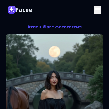
Facee
Атпен бірге фотосессия