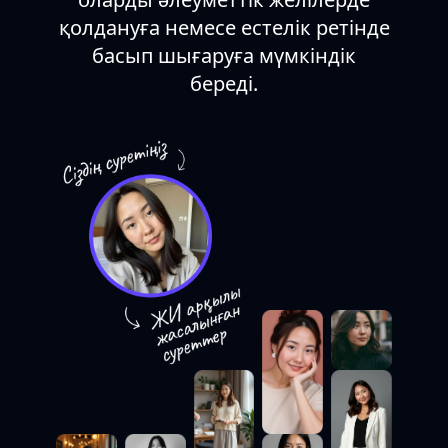
қолдануға немесе естелік ретінде
басып шығаруға мүмкіндік
береді.