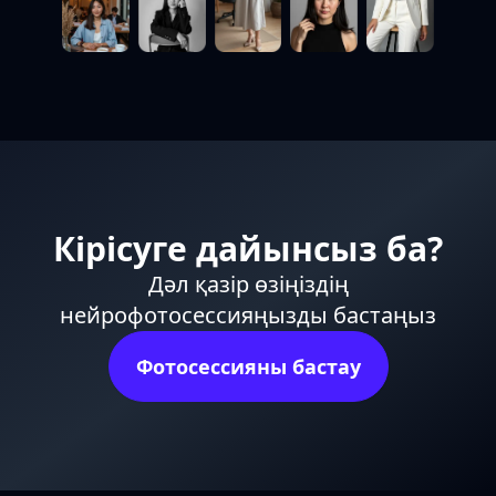
Кірісуге дайынсыз ба?
Дәл қазір өзіңіздің
нейрофотосессияңызды бастаңыз
Фотосессияны бастау