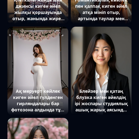
джинсы киген әйел
пен қалпақ киген әйел
жылқы қоршауында
атқа мініп отыр,
отыр, жанында жирен
артында таулар мен
ат тұр, артында ашық
жайылым көрінеді.
көк аспан.
Ақ меруерт көйлек
Блейзер мен қатаң
киген әйел гүлденген
блузка киген әйелдің
гирляндалары бар
ірі жоспары студиялық
фотозона алдында тұр.
ашық жарық аясында,
Ол ішін жұмсақ сипап,
тура камераға қарап
төмен қарайды.
тұр
Артында ақшыл фон
және шашыраңқы