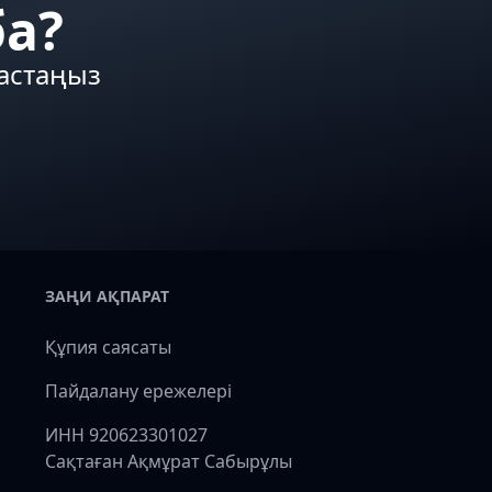
ба?
бастаңыз
ЗАҢИ АҚПАРАТ
Құпия саясаты
Пайдалану ережелері
ИНН 920623301027
Сақтаған Ақмұрат Сабырұлы