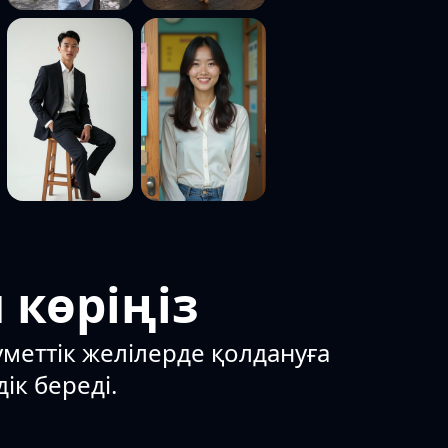
 көріңіз
уметтік желілерде қолдануға
ік береді.