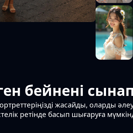
ген бейнені сынап
ортреттеріңізді жасайды, оларды әле
телік ретінде басып шығаруға мүмкінд