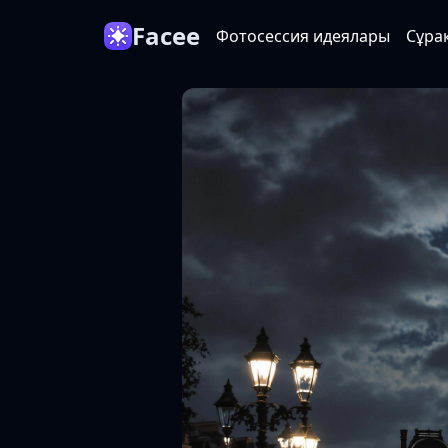
Facee
Фотосессия идеялары
Сұра