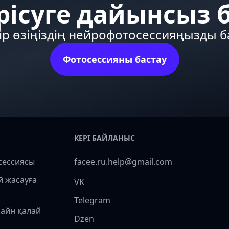
рісуге дайынсыз 
ір өзіңіздің нейрофотосессияңызды 
Фотосессияны бастау
КЕРІ БАЙЛАНЫС
сессиясы
facee.ru.help@gmail.com
й жасауға
VK
Telegram
лайн қалай
Dzen