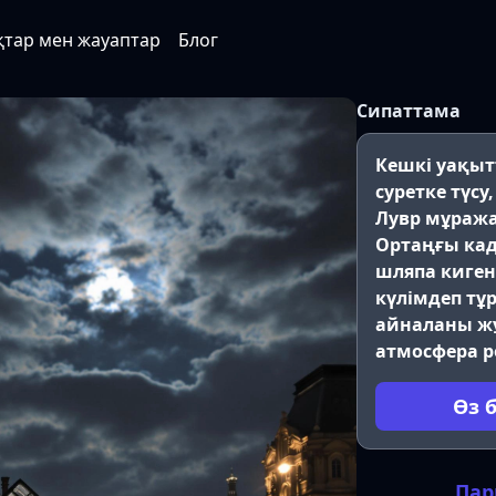
қтар мен жауаптар
Блог
Сипаттама
Кешкі уақыт
суретке түс
Лувр мұража
Ортаңғы кад
шляпа киген
күлімдеп тұ
айналаны ж
атмосфера 
Өз 
Пар