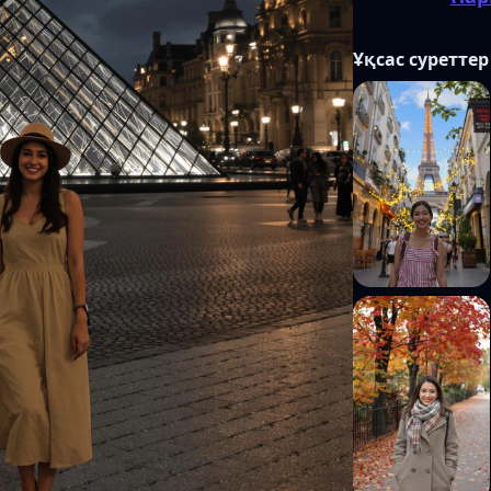
Ұқсас суреттер