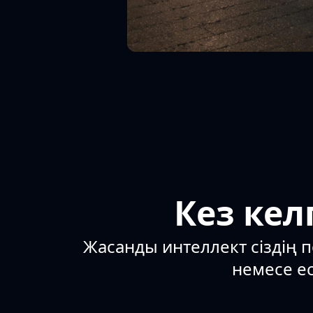
Кез кел
Жасанды интеллект сіздің п
немесе ес