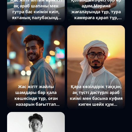
ақ араб шапаны мен
адам Марина
гутра бас киімін киіп,
жағалауында тұр, тура
яхтаның палубасында
камераға қарап тұр,
тұр, артында Дубайдың
артында яхталар мен
биік ғимараттары
зәулім ғимараттардың
көрінеді, көзі тура
көрінісі бар.
камераға бағытталған,
жүзі байсалды әрі
сенімді.
Жас жігіт жайлы
Қара көзілдірік таққан,
шамдары бар қала
ақ түсті дәстүрлі араб
көшесінде тұр, оған
киімі мен басына куфия
назарын бағыттап
киген шейх құм
камераға күлімсірей
төбешігінде тұр, тура
қарауда. Жеңіл көйлек
камераға қарайды,
пен спорттық аяқ киім
артында шексіз құмды
киіп, заманауи
шөл мен күн батуының