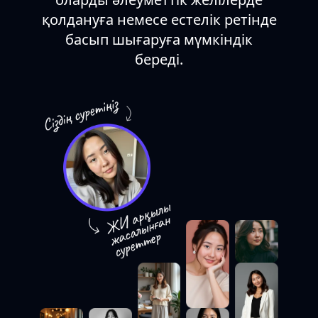
қолдануға немесе естелік ретінде
басып шығаруға мүмкіндік
береді.