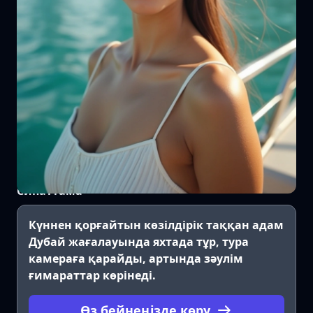
Сипаттама
Күннен қорғайтын көзілдірік таққан адам
Дубай жағалауында яхтада тұр, тура
камераға қарайды, артында зәулім
ғимараттар көрінеді.
Өз бейнеңізде көру