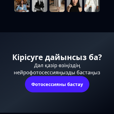
Кірісуге дайынсыз ба?
Дәл қазір өзіңіздің
нейрофотосессияңызды бастаңыз
Фотосессияны бастау