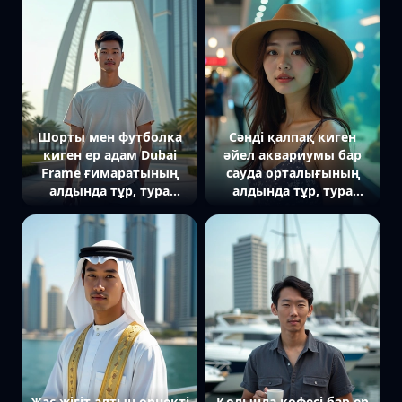
байқалады, жүзі
камераға тіке қараған,
келбеті сабырлы әрі
салмақты.
Шорты мен футболка
Сәнді қалпақ киген
киген ер адам Dubai
әйел аквариумы бар
Frame ғимаратының
сауда орталығының
алдында тұр, тура
алдында тұр, тура
камераға қарайды,
камераға қарап тұр.
айналасында қалалық
Фонда үлкен аквариум
саябақ көрінеді.
Жас жігіт алтын өрнекті
Қолында кофесі бар ер