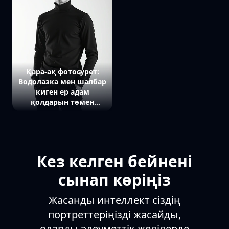
атмосфераны білдіреді.
әсерлі көрінісі
Артқы фонды полароид
байқалады.
фотосуретінің жұмсақ
түстері безендіріп тұр.
Қара-ақ фотосурет:
Водолазка мен шалбар
киген ер адам
қолдарын төмен
түсіріп, тура камераға
қарап тұр, фон
минималистік және
ашық.
Кез келген бейнені
сынап көріңіз
Жасанды интеллект сіздің
портреттеріңізді жасайды,
оларды әлеуметтік желілерде