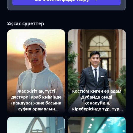
Ұқсас суреттер
Жас жігіт ақ түсті
Костюм киген ер адам
дәстүрлі араб киімінде
Дубайда сәнді
(кандура) және басына
қонақүйдің
куфия орамалын
кіреберісінде тұр, тура
таққан күйі құмды
камераға қарап тұр,
төбешікте тұр, артында
айналасында жасыл
шексіз шөл дала мен
желек пен сәулет
күннің батуы
көрінеді.