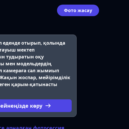
Фото жасау
л еденде отырып, қолында
стауыш мектеп
ын тудыратын оқу
ры мен модельдердің
л камераға сәл жымиып
 Жақын жоспар, мейірімділік
деген қарым-қатынасты
бейнеңізде көру
ге арналған фотосессия