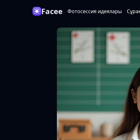
Facee
Фотосессия идеялары
Сұра