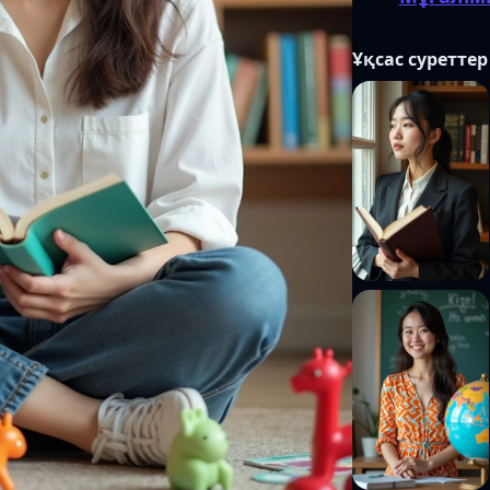
Ұқсас суреттер