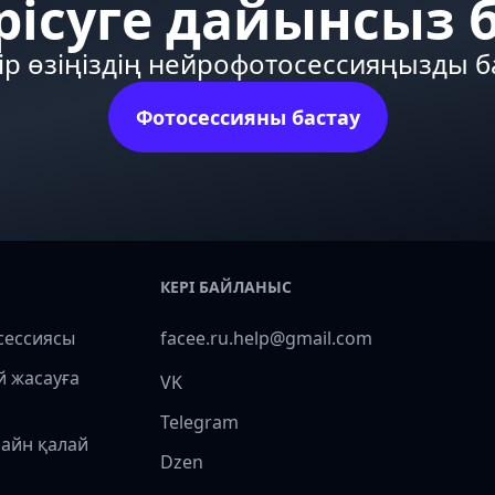
рісуге дайынсыз 
ір өзіңіздің нейрофотосессияңызды 
Фотосессияны бастау
КЕРІ БАЙЛАНЫС
сессиясы
facee.ru.help@gmail.com
й жасауға
VK
Telegram
лайн қалай
Dzen