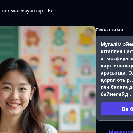
қтар мен жауаптар
Блог
Сипаттама
Мұғалім әйе
кітаппен ба
атмосферас
карточкала
арасында. О
қарап отыр.
пен балаға 
бейнелейді.
Өз 
Мұғалім