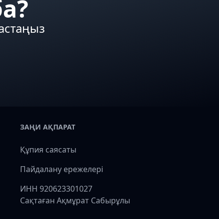
ба?
бастаңыз
ЗАҢИ АҚПАРАТ
Құпия саясаты
Пайдалану ережелері
ИНН 920623301027
Сақтаған Ақмұрат Сабырұлы