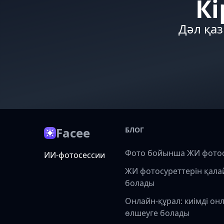
Кі
Дәл қаз
Facee
БЛОГ
Фото бойынша ЖИ фото
ИИ-фотосессии
ЖИ фотосуреттерін қала
болады
Онлайн-құрал: киімді он
өлшеуге болады