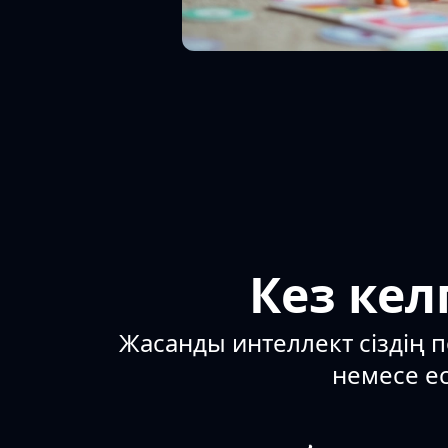
Кез кел
Жасанды интеллект сіздің п
немесе ес