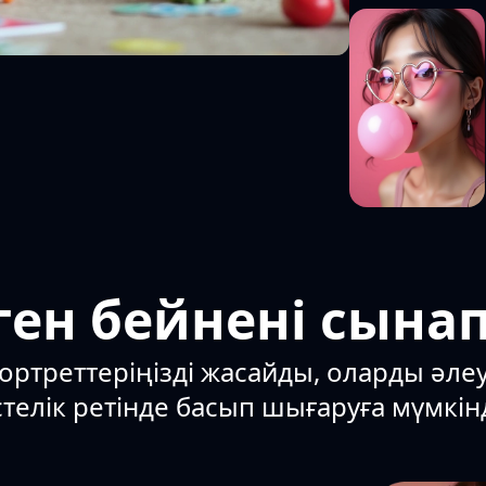
ген бейнені сынап
ортреттеріңізді жасайды, оларды әле
телік ретінде басып шығаруға мүмкінд