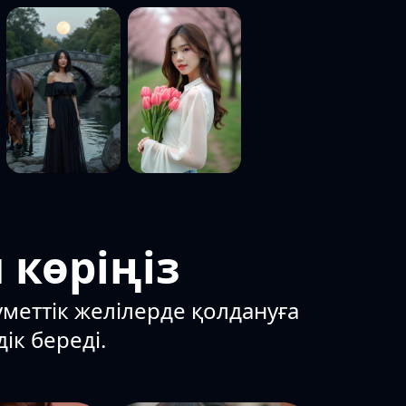
 көріңіз
уметтік желілерде қолдануға
ік береді.