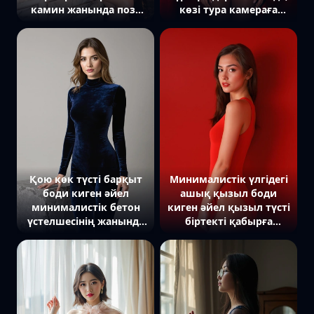
камин жанында поза
көзі тура камераға
ұстап отыр. Ол
бағытталған. Арт
каминнің шетінде
жағында матаның
отырып, көзі төменге
текстурасы көрінеді.
бағытталған. Артында
Жарық драмалық,
шамдар мен талғамды
батыл әрі стильді
интерьер элементтері
образды айқындайды.
бар. Жарық жұмсақ,
нәзіктігіне екпін
жасалған.
Қою көк түсті барқыт
Минималистік үлгідегі
боди киген әйел
ашық қызыл боди
минималистік бетон
киген әйел қызыл түсті
үстелшесінің жанында
біртекті қабырға
тұр. Шашы еркін
фонында поза ұстап
толқынды етіп
тұр. Ол камераға
қойылған, көзі тура
жанымен бұрылып,
камераға бағытталған,
басын аздап бұрып
қолдары денесінің
қарайды. Жарық
бойымен әсем
жұмсақ, силуэт пен