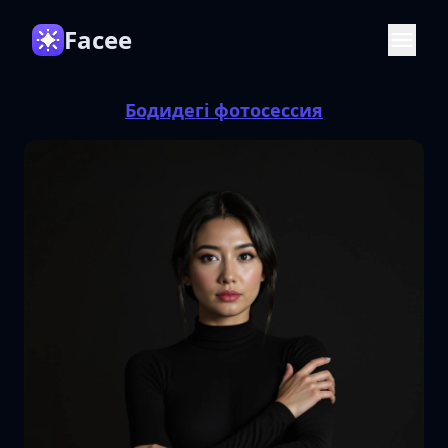
Facee
Бодидегі фотосессия