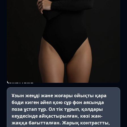
Сипаттама
Ұзын жеңді және жоғары ойықты қара
боди киген әйел қою сұр фон аясында
поза ұстап тұр. Ол тік тұрып, қолдары
кеудесінде айқастырылған, көзі жан-
жаққа бағытталған. Жарық контрастты,