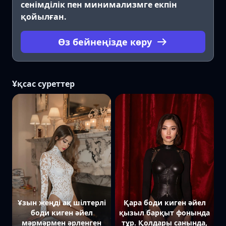
сенімділік пен минимализмге екпін
қойылған.
Өз бейнеңізде көру
Ұқсас суреттер
Ұзын жеңді ақ шілтерлі
Қара боди киген әйел
боди киген әйел
қызыл барқыт фонында
мәрмәрмен әрленген
тұр. Қолдары санында,