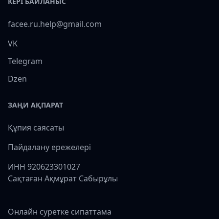
КЕРІ БАЙЛАНЫС
facee.ru.help@gmail.com
VK
Telegram
Dzen
ЗАҢИ АҚПАРАТ
Құпия саясаты
Пайдалану ережелері
ИНН 920623301027
Сақтаған Ақмұрат Сабырұлы
Онлайн суретке сипаттама