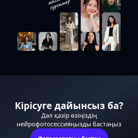
Кірісуге дайынсыз ба?
Дәл қазір өзіңіздің
нейрофотосессияңызды бастаңыз