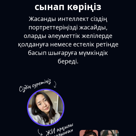
Жарық контрастты,
сынап көріңіз
жарық пен түнді қатты
ажыратады.
Жасанды интеллект сіздің
портреттеріңізді жасайды,
оларды әлеуметтік желілерде
қолдануға немесе естелік ретінде
басып шығаруға мүмкіндік
береді.