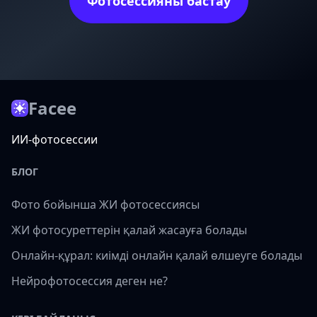
Фотосессияны бастау
Facee
ИИ-фотосессии
БЛОГ
Фото бойынша ЖИ фотосессиясы
ЖИ фотосуреттерін қалай жасауға болады
Онлайн-құрал: киімді онлайн қалай өлшеуге болады
Нейрофотосессия деген не?