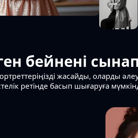
ген бейнені сынап
ортреттеріңізді жасайды, оларды әле
телік ретінде басып шығаруға мүмкінд