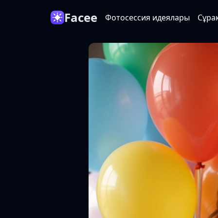
Facee
Фотосессия идеялары
Сұра