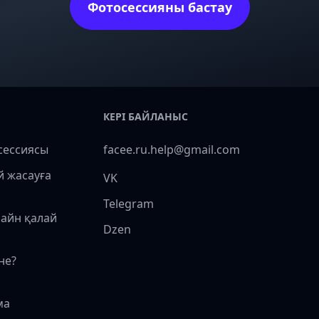
Фотосессияны бастау
КЕРІ БАЙЛАНЫС
сессиясы
facee.ru.help@gmail.com
й жасауға
VK
Telegram
лайн қалай
Dzen
не?
ма