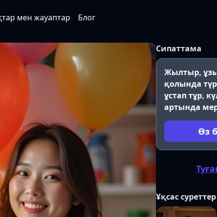
қтар мен жауаптар
Блог
Сипаттама
Жылтыр, ұзы
қолында түр
ұстап тұр, к
артында мер
Өз 
Туға
Ұқсас суреттер