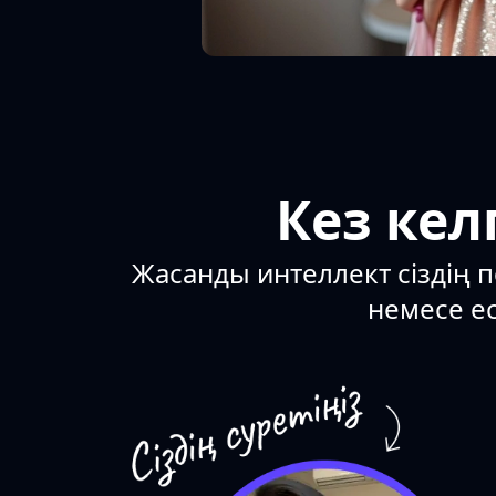
Кез кел
Жасанды интеллект сіздің п
немесе ес