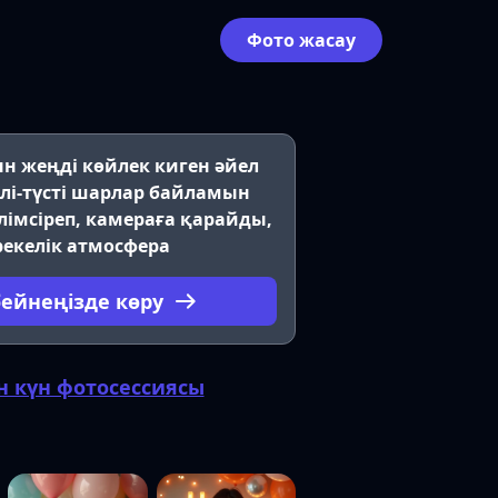
Фото жасау
н жеңді көйлек киген әйел
лі-түсті шарлар байламын
үлімсіреп, камераға қарайды,
екелік атмосфера
бейнеңізде көру
н күн фотосессиясы