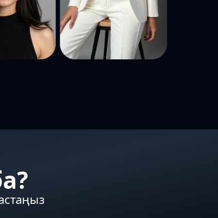
ба?
бастаңыз