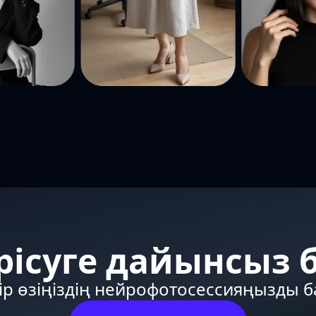
рісуге дайынсыз 
ір өзіңіздің нейрофотосессияңызды 