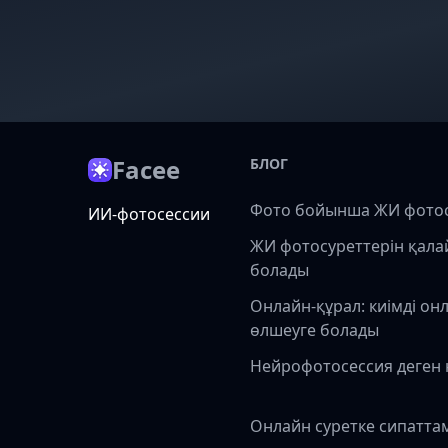
Facee
БЛОГ
Фото бойынша ЖИ фото
ИИ-фотосессии
ЖИ фотосуреттерін қала
болады
Онлайн-құрал: киімді он
өлшеуге болады
Нейрофотосессия деген 
Онлайн суретке сипатта