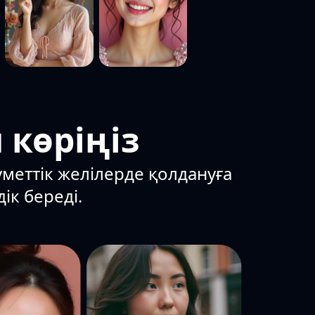
 көріңіз
уметтік желілерде қолдануға
ік береді.