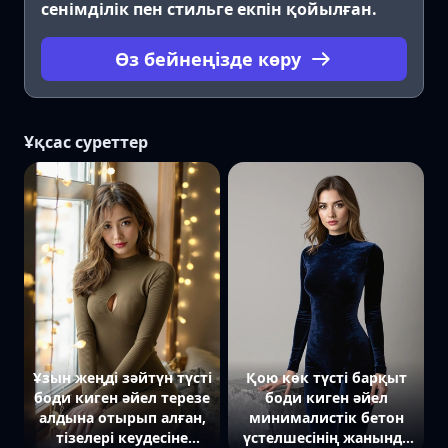
сенімділік пен стильге екпін қойылған.
Өз бейнеңізде көру
Ұқсас суреттер
Ұзын жеңді зәйтүн түсті
Қою көк түсті барқыт
боди киген әйел терезе
боди киген әйел
алдына отырып алған,
минималистік бетон
тізелері кеудесіне
үстелшесінің жанында