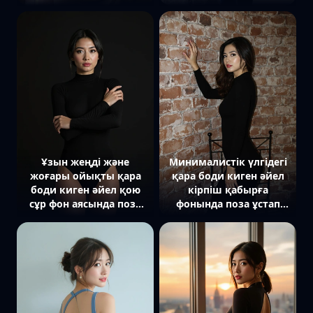
жақын тартылған, ал
тұр. Шашы еркін
қолдары аяғын
толқынды етіп
құшақтап тұр. Ол тура
қойылған, көзі тура
камераға қарап отыр,
камераға бағытталған,
шашы иығына еркін
қолдары денесінің
төгілген. Арт жағында
бойымен әсем
жайлы атмосфера
түсірілген. Жарық
тудыратын шам
студиялық, барқыттың
тізбегінің жұмсақ
текстурасы мен
жарықтары көрінеді.
образдың
Ортаңғы жоспар.
сабырлылығына екпін
берілген. Ортаңғы
Ұзын жеңді және
Минималистік үлгідегі
жоспар.
жоғары ойықты қара
қара боди киген әйел
боди киген әйел қою
кірпіш қабырға
сұр фон аясында поза
фонында поза ұстап
ұстап тұр. Ол тік тұрып,
тұр. Ол камераға
қолдары кеудесінде
жанымен бұрылып, бір
айқастырылған, көзі
қолымен қабырғаға
жан-жаққа
сүйеніп тұр. Арт
бағытталған. Жарық
жағында қарапайым
контрастты, сенімділік
металл орындық
пен минимализмге
көрінеді. Жарық