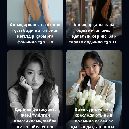
екпін қойылған.
контрастты, силуэт пен
текстураға екпін
қойылған.
Ашық арқалы нәзік көк
Ашық арқалы қара
түсті боди киген әйел
боди киген әйел
көгілдір қабырға
қалалық көрінісі бар
фонында тұр. Ол
терезе алдында тұр. Ол
камераға арқасымен
иығы арқылы камераға
сәл бұрылып, иығы
қарайды. Артқы
арқылы қарайды.
жағында күн батып
Жарық табиғи,
жатқан қаланың
жұмсақтық пен
сұлбасы көрінеді.
үйлесімділікке екпін
Жарық жылы,
қойылған.
сенімділік пен стильге
екпін қойылған.
Қара-ақ фотосурет:
Әйел сұр-көк түсті
Жеңі түрілген
креслода отырып,
классикалық жейде
қолында үлкен ақ
киген әйел үстел
қызғалдақтар шоғын