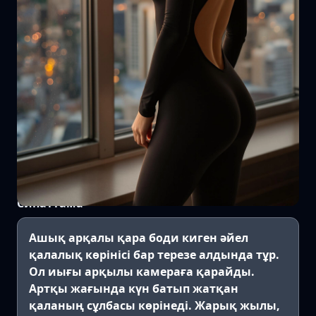
Сипаттама
Ашық арқалы қара боди киген әйел
қалалық көрінісі бар терезе алдында тұр.
Ол иығы арқылы камераға қарайды.
Артқы жағында күн батып жатқан
қаланың сұлбасы көрінеді. Жарық жылы,