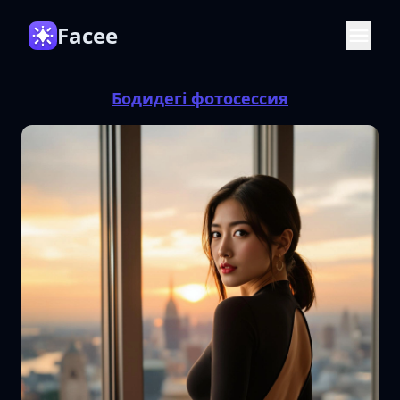
Facee
Бодидегі фотосессия