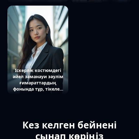
басында отыр, иегін
ұстап тұр. Ол камераға
қолымен тіреп, тура
нәзік жымиып
камераға қарап тұр.
қарайды, ал позасы
еркін әрі табиғи. Бір
қолы шаш бұрымын
жеңіл ұстап тұр. Кең
пішінді ашық беж түсті
іскерлік костюм оның
бейнесіне стиль мен
талғампаздық қосады.
Құлағында інжу
Іскерлік костюмдегі
сырғалар...
әйел заманауи зәулім
ғимараттардың
фонында тұр, тікелей
камераға қарайды,
айналасында қалалық
шу
Кез келген бейнені
сынап көріңіз