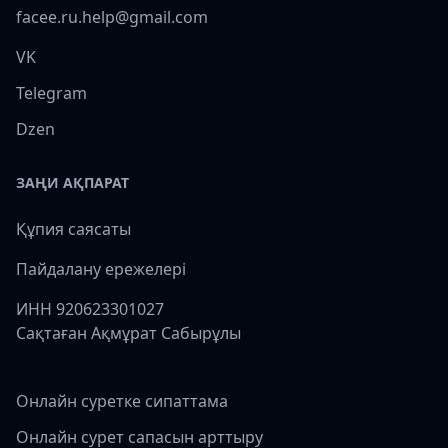
facee.ru.help@gmail.com
VK
Telegram
Dzen
ЗАҢИ АҚПАРАТ
Құпия саясаты
Пайдалану ережелері
ИНН 920623301027
Сақтаған Ақмұрат Сабырұлы
Онлайн суретке сипаттама
Онлайн сурет сапасын арттыру