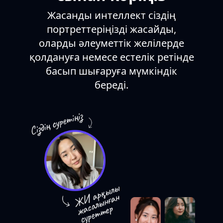
Жасанды интеллект сіздің
портреттеріңізді жасайды,
оларды әлеуметтік желілерде
қолдануға немесе естелік ретінде
басып шығаруға мүмкіндік
береді.