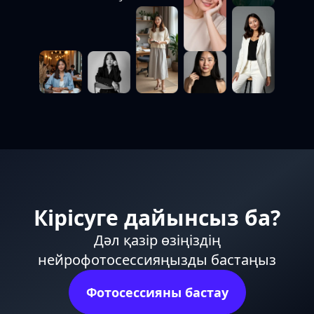
Кірісуге дайынсыз ба?
Дәл қазір өзіңіздің
нейрофотосессияңызды бастаңыз
Фотосессияны бастау