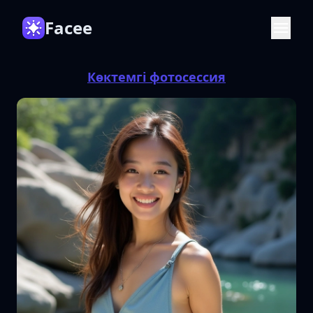
Facee
Көктемгі фотосессия