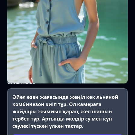
Сипаттама
Әйел өзен жағасында жеңіл көк льняной
комбинезон киіп тұр. Ол камераға
жайдары жымиып қарап, жел шашын
тербеп тұр. Артында мөлдір су мен күн
сәулесі түскен үлкен тастар.