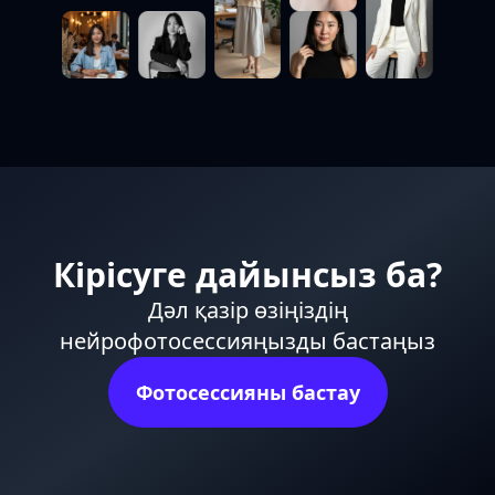
Кірісуге дайынсыз ба?
Дәл қазір өзіңіздің
нейрофотосессияңызды бастаңыз
Фотосессияны бастау