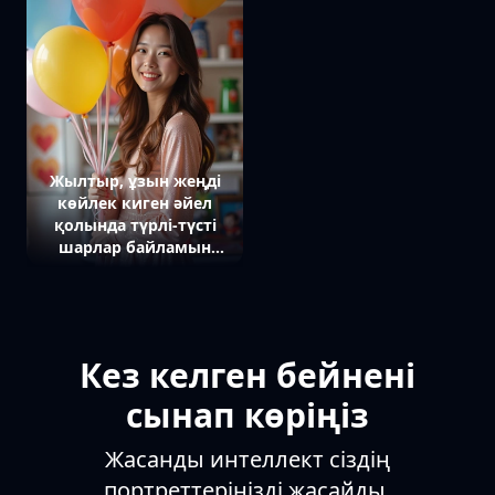
жарқырайды, әйел
оларды құшақтаған,
романтикалық көрініс.
Жылтыр, ұзын жеңді
көйлек киген әйел
қолында түрлі-түсті
шарлар байламын
ұстап тұр, күлімсіреп,
камераға қарайды,
артында мерекелік
атмосфера
Кез келген бейнені
сынап көріңіз
Жасанды интеллект сіздің
портреттеріңізді жасайды,