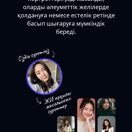
оларды әлеуметтік желілерде
қолдануға немесе естелік ретінде
басып шығаруға мүмкіндік
береді.