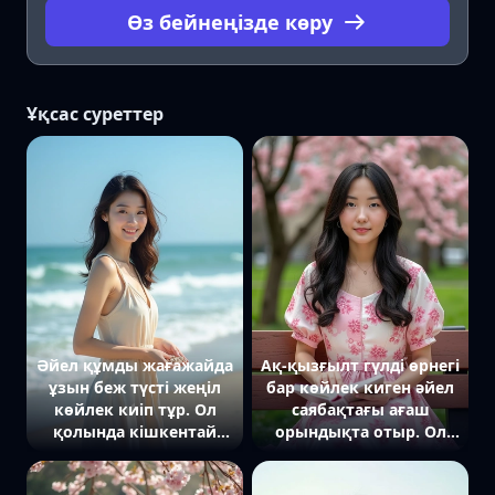
Өз бейнеңізде көру
Ұқсас суреттер
Әйел құмды жағажайда
Ақ-қызғылт гүлді өрнегі
ұзын беж түсті жеңіл
бар көйлек киген әйел
көйлек киіп тұр. Ол
саябақтағы ағаш
қолында кішкентай
орындықта отыр. Ол
ракушкалар ұстап,
қолында кітап ұстап,
камераға жұмсақ
камераға жеңіл