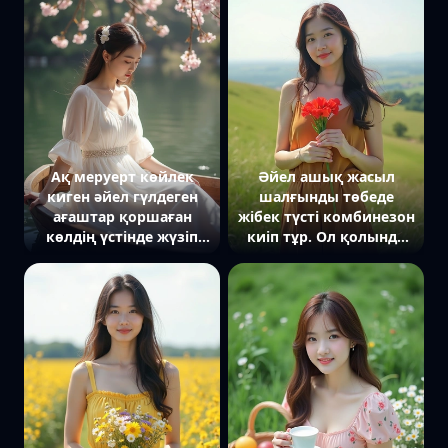
жымиып қарайды.
жымиып қарайды.
Артында толқындар
Артында гүлдеп тұрған
жағаны жуып, аспан
бақ көрінеді. Жарық
ашық көк түске
жұмсақ, екпін оның
боялған.
тыныштығы мен
көктемгі бейнесіне
қойылған.
Ақ меруерт көйлек
Әйел ашық жасыл
киген әйел гүлдеген
шалғынды төбеде
ағаштар қоршаған
жібек түсті комбинезон
көлдің үстінде жүзіп
киіп тұр. Ол қолында
бара жатқан ағаш
қызыл гүл шоғы ұстап,
қайықта отыр. Ол
жел бетіне тиіп тұр.
төмен қарап, қолымен
Камераға нәзік әрі
суды жеңіл сипап тұр.
бақытты көзқараспен
Артында судың бетінде
қарап, артында шалғын
ағаштардың
шөптер мен бұлтсыз
шағылысуы көрінеді.
аспан көрінеді.
Жарық жұмсақ, екпін
оның романтикалық
бейнесіне қойылған.