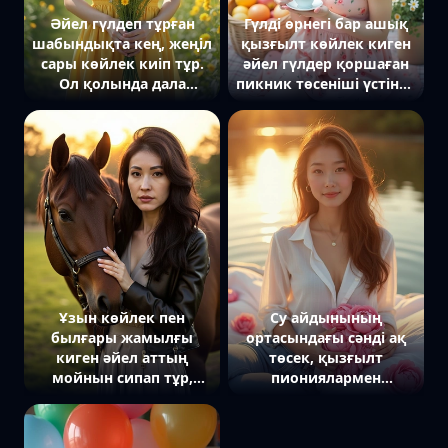
Әйел гүлдеп тұрған
Гүлді өрнегі бар ашық
шабындықта кең, жеңіл
қызғылт көйлек киген
сары көйлек киіп тұр.
әйел гүлдер қоршаған
Ол қолында дала
пикник төсеніші үстінде
гүлдерінің түрлі-түсті
отыр. Қолында шай
шоғын ұстап, камераға
кесесі, ал көзі тікелей
нәзік жымиып
камераға бағытталған.
қарайды. Артында кең
Артында жеміс
көкжиек пен ашық
салынған себет пен
аспан.
жасыл көгал көрінеді.
Табиғи жарық, екпін
оның жайлылығы мен
көктемгі
атмосферасына
қойылған.
Ұзын көйлек пен
Су айдынының
былғары жамылғы
ортасындағы сәнді ақ
киген әйел аттың
төсек, қызғылт
мойнын сипап тұр,
пиониялармен
артында жасыл
безендірілген, күн
жайылым мен күн
батқан кезде алтын
көрінеді.
түстермен