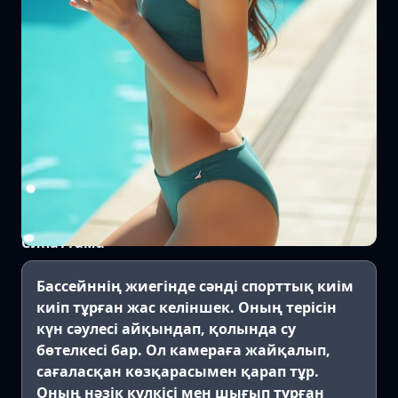
Сипаттама
Бассейннің жиегінде сәнді спорттық киім
киіп тұрған жас келіншек. Оның терісін
күн сәулесі айқындап, қолында су
бөтелкесі бар. Ол камераға жайқалып,
сағаласқан көзқарасымен қарап тұр.
Оның нәзік күлкісі мен шығып тұрған