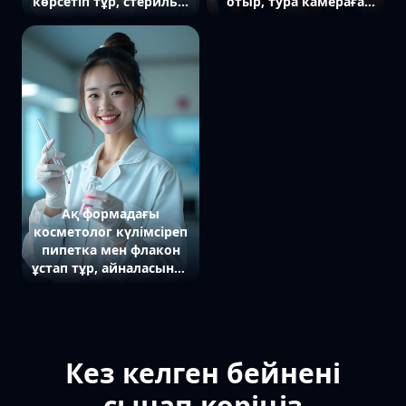
көрсетіп тұр, стерильді
отыр, тура камераға
бөлмеде, тура камераға
қарап тұр.
қарап тұр.
Ақ формадағы
косметолог күлімсіреп
пипетка мен флакон
ұстап тұр, айналасында
стерильді атмосфера,
тура камераға қарап
тұр.
Кез келген бейнені
сынап көріңіз