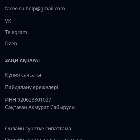
facee.ru.help@gmail.com
VK
Telegram
Dzen
ЗАҢИ АҚПАРАТ
Құпия саясаты
Пайдалану ережелері
ИНН 920623301027
Сақтаған Ақмұрат Сабырұлы
Онлайн суретке сипаттама
Онлайн сурет сапасын арттыру