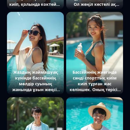
киіп, қолында коктейль
Ол жеңіл кестелі ақ
ұстап тұр. Оның нәзік
көйлек киіп, түймедақ
толқынды шаштары
гүлдерінен жасалған
самал желде тербеліп,
әшекей тағылған.
көздерінде күннің
Камераға қарап, шын
сәулесінен жарқыраған
жүректен жарқыраған
ашық күміс
күлімсіреуін қарап,
көзілдіріктер. Камераға
жазғы көктемнің нәзік
қарап әсемдік пен
бейнесін көрсетіп тұр.
еркіндіктің үлгісі
ретінде суретке
түсірілген.
Жаздың жаймашуақ
Бассейннің жиегінде
күнінде бассейннің
сәнді спорттық киім
мөлдір суының
киіп тұрған жас
жанында ұзын жеңсіз
келіншек. Оның терісін
халат киіп тұрған жас
күн сәулесі айқындап,
әйел. Ол шаштарын
қолында су бөтелкесі
алып бос қойып,
бар. Ол камераға
жылыестерін бір
жайқалып, сағаласқан
қолымен ұстап тұр.
көзқарасымен қарап
Әдемі ашық аспан
тұр. Оның нәзік күлкісі