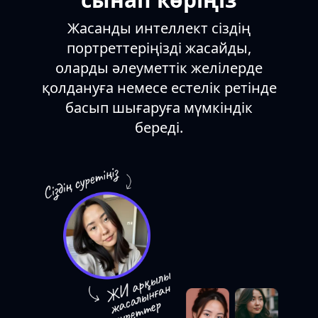
Жасанды интеллект сіздің
портреттеріңізді жасайды,
оларды әлеуметтік желілерде
қолдануға немесе естелік ретінде
басып шығаруға мүмкіндік
береді.