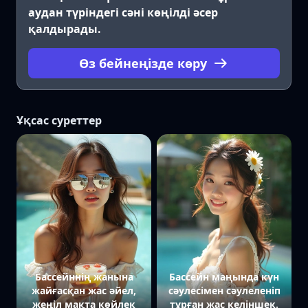
аудан түріндегі сәні көңілді әсер
қалдырады.
Өз бейнеңізде көру
Ұқсас суреттер
Бассейннің жанына
Бассейн маңында күн
жайғасқан жас әйел,
сәулесімен сәулеленіп
жеңіл мақта көйлек
тұрған жас келіншек.