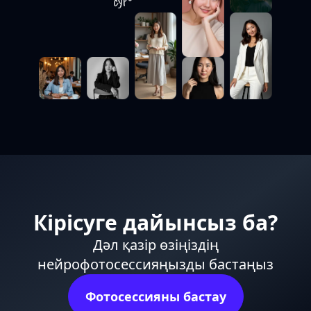
Кірісуге дайынсыз ба?
Дәл қазір өзіңіздің
нейрофотосессияңызды бастаңыз
Фотосессияны бастау