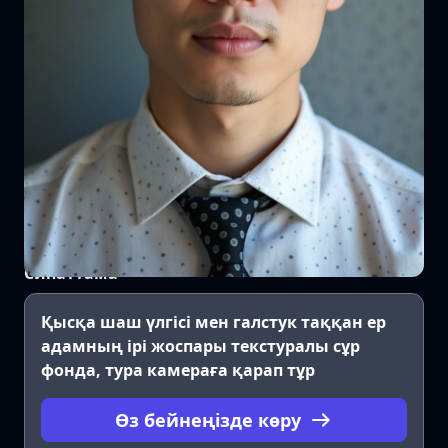
Сипаттама
Қысқа шаш үлгісі мен галстук таққан ер
адамның ірі жоспары текстуралы сұр
фонда, тура камераға қарап тұр
Өз бейнеңізде көру