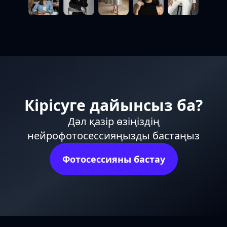
Кірісуге дайынсыз ба?
Дәл қазір өзіңіздің
нейрофотосессияңызды бастаңыз
Фотосессияны бастау