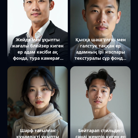
Жейде мен ұқыпты
Қысқа шаш үлгісі мен
жағалы блейзер киген
галстук таққан ер
ер адам кәсіби ақ
адамның ірі жоспары
фонда, тура камераға
текстуралы сұр фонда,
қарап тұр
тура камераға қарап
тұр
Шарф тағылған
Бейтарап стильдегі
күнделікті ұқыпты
сәнді жемпір киген ер