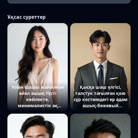
Ұқсас суреттер
Ұзын шашы жайылған
Қысқа шаш үлгісі,
әйел ашық түсті
галстук тағылған қою
көйлекте,
сұр костюмдегі ер адам
минималистік ақ
ашық-бежевый
фонда, тура камераға
градиент фонда, тура
қарап тұр
камераға қарап тұр