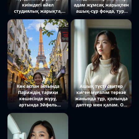
киімдегі әйел
адам жұмсақ жарықпен
студиялық жарықта,
ашық-сұр фонда, тура
фонда аздап
камераға қарап тұр
бұлыңғырлық бар, тура
камераға қарап тұр
Көк аспан астында
Ашық түсті свитер
Париждің тарихи
киген мұғалім терезе
көшесінде жүру,
жанында тұр, қолында
артында Эйфель
дәптер мен қалам. Ол
мұнарасы көрінеді.
алысқа қарап тұр,
Ортаңғы кадрда жазғы
артында күн сәулесі
киім киген адам
мен сынып тақтасы.
камераға қарап
Жақын жоспар,
күлімсіреп тұр,
байсалдылық пен