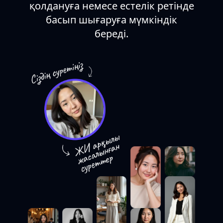
қолдануға немесе естелік ретінде
басып шығаруға мүмкіндік
береді.