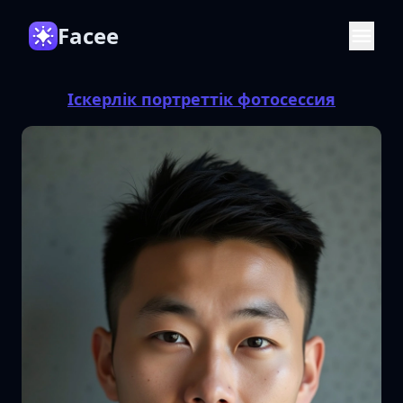
Facee
Іскерлік портреттік фотосессия