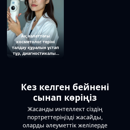
айналасында сары
ойшылдықты
жарық шамдары
көрсетеді.
жағылып тұр,
атмосфера сергек және
романтикалық.
Ақ халаттағы
косметолог теріні
талдау құралын ұстап
тұр, диагностикалық
аппараттың жанында,
тура камераға қарап
тұр.
Кез келген бейнені
сынап көріңіз
Жасанды интеллект сіздің
портреттеріңізді жасайды,
оларды әлеуметтік желілерде