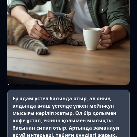
Сипаттама
Ер адам үстел басында отыр, ал оның
алдында ағаш үстелде үлкен мейн-кун
мысығы керіліп жатыр. Ол бір қолымен
кофе ұстап, екінші қолымен мысықты
басынан сипап отыр. Артында заманауи
ас үй интерьері, табиғи күндізгі жарық.