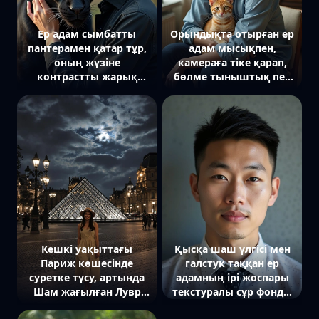
Ер адам сымбатты
Орындықта отырған ер
пантерамен қатар тұр,
адам мысықпен,
оның жүзіне
камераға тіке қарап,
контрастты жарық
бөлме тыныштық пен
түсіп тұр. Ол қолымен
үйлесімге толы.
пантераның арқасына
жеңіл тиіп, камераға
сенімді түрде қарап тұр,
ал пантера алыстан
бірдеңені бақылап тұр.
Артында бұлдыр
ағаштардың көлеңкесі.
Жақын план.
Кешкі уақыттағы
Қысқа шаш үлгісі мен
Париж көшесінде
галстук таққан ер
суретке түсу, артында
адамның ірі жоспары
Шам жағылған Лувр
текстуралы сұр фонда,
мұражайы керемет
тура камераға қарап