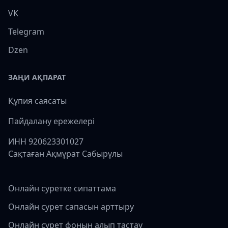
VK
Telegram
Dzen
ЗАҢИ АҚПАРАТ
Құпия саясаты
Пайдалану ережелері
ИНН 920623301027
Сақтаған Ақмұрат Сабырұлы
Онлайн суретке сипаттама
Онлайн сурет сапасын арттыру
Онлайн сурет фонын алып тастау