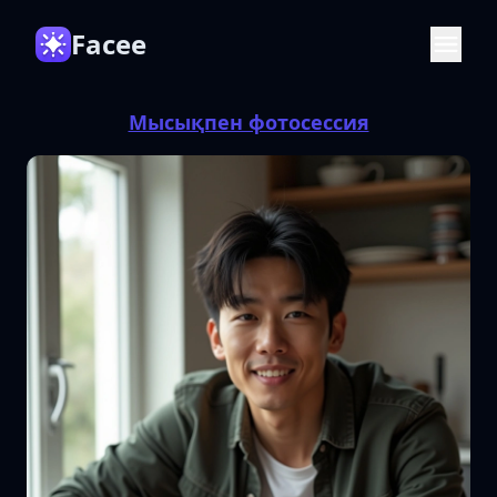
Facee
Мысықпен фотосессия