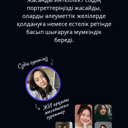
портреттеріңізді жасайды,
оларды әлеуметтік желілерде
қолдануға немесе естелік ретінде
басып шығаруға мүмкіндік
береді.