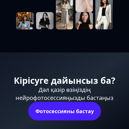
Кірісуге дайынсыз ба?
Дәл қазір өзіңіздің
нейрофотосессияңызды бастаңыз
Фотосессияны бастау