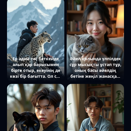
шиеленіскен күйде
қолымен кофе ұстап,
объективті бақылайды.
екінші қолымен
Артында бұлдыр тасты
мысықты басынан
фон, жылы жұмсақ
сипап отыр. Артында
жарық мех
заманауи ас үй
бөлшектерін көрсетеді.
интерьері, табиғи
Жақын план.
күндізгі жарық.
Ер адам тас беткейде
Әйел қолында үлпілдек
алып қар барысымен
сұр мысықты ұстап тұр,
бірге отыр, екеуінің де
оның басы әйелдің
көзі бір бағытта. Ол сәл
бетіне жеңіл жанасқан.
алға еңкейген, ал барыс
Ол камераға жымиып
алыстан бір нәрсені
қарап тұр, ал
қырағы бақылап отыр.
саусақтары мысықтың
Артында тау тізбегі,
жүніне батып кеткен.
суық жарық мех
Артында жылы шам
құрылымын және қатаң
жарығы, кітап сөрелері
атмосфераны
мен жайлы кресло.
айқындайды. Жақын
план.