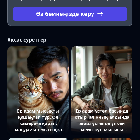
Өз бейнеңізде көру
Ұқсас суреттер
Ер адам мысықты
Ер адам үстел басында
құшақтап тұр. Ол
отыр, ал оның алдында
камераға қарап,
ағаш үстелде үлкен
маңдайын мысыққа
мейн-кун мысығы
тигізіп тұр, ал мысық
керіліп жатыр. Ол бір